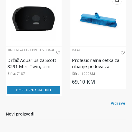
KIMBERLY-CLARK PROFESSIONAL
IGEAX
Držač Aquarius za Scott
Profesionalna četka za
8591 Mini Twin, crni
ribanje podova za
prehrambenu industriju,
Šifra: 7187
Šifra: 1009BM
srednje tvrda, plava, 45
69,10 KM
cm
DOSTUPNO NA UPIT
Vidi sve
Novi proizvodi