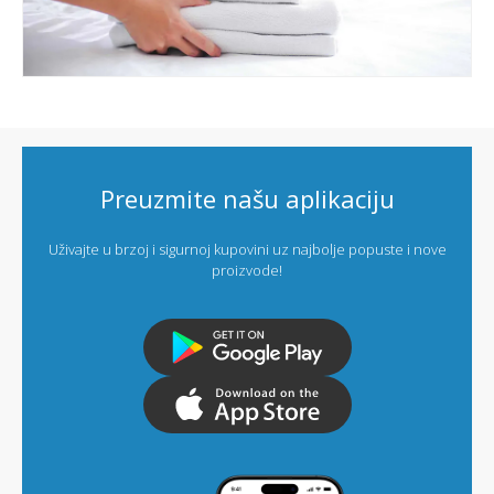
Preuzmite našu aplikaciju
Uživajte u brzoj i sigurnoj kupovini uz najbolje popuste i nove
proizvode!