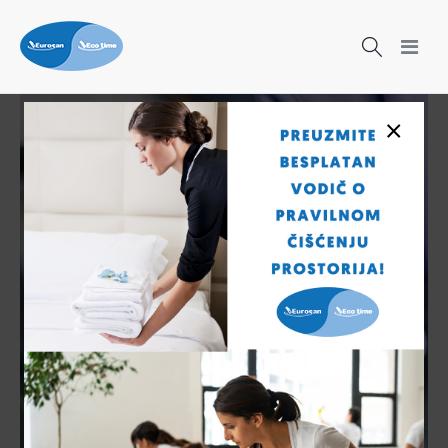
×
Čišćenje nikad nije bilo lakše!