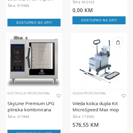
Šifra: BLS102
Šifra: 915986
0,00 KM
DOSTUPNO NA UPIT
DOSTUPNO NA UPIT
ELECTROLUX PROFESSIONAL
VILEDA PROFESSIONAL
SkyLine Premium LPG
Vileda kolica dupla Kit
plinska kombinirana
MicroSpeed Max mop
pećnica 6GN 1/1
Šifra: 217846
Šifra: 173905
576,55 KM