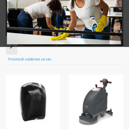
Sve za čišćenje tvog doma nadohvat ruke!
Item
1
of
Proizvodi odabrani za vas
16