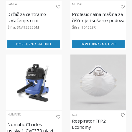
SANEA
NUMATIC
Držač za centralno
Profesionalna mašina za
izvlačenje, crni
čišćenje i sušenje podova
s litijum baterijom,
Šifra: SNA93523BM
Šifra: 904528R
TBL4055
DOSTUPNO NA UPIT
DOSTUPNO NA UPIT
NUMATIC
N/A
Respirator FFP2
Numatic Charles
Economy
usisivač, CVC370 plavi