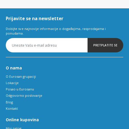
of
6
Prijavite se na newsletter
Dobijte sve najnovije informacije o događajima, rasprodajama i
ponudama.
PRETPLATITE SE
O nama
O Eurosan grupaciji
Lokacije
Posao u Eurosanu
Odgovorno poslovanje
Blog
Kontakt
Online kupovina
Moj nalog