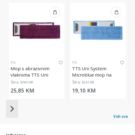
TTS
TTS
Mop s abrazivnim
TTS Uni System
vlaknima TTS Uni
Microblue mop na
System Ultrasafe, 40 cm
kopčanje, 40 cm
Šifra: 0H410R
Šifra: 0L410B
25,85 KM
19,10 KM
Item
1
Vidi sve
of
20