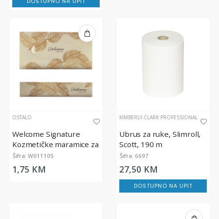
DOSTUPNO NA UPIT
OSTALO
KIMBERLY-CLARK PROFESSIONAL
Welcome Signature
Ubrus za ruke, Slimroll,
Kozmetičke maramice za
Scott, 190 m
lice (100/1)
Šifra: W011105
Šifra: 6697
1,75 KM
27,50 KM
DOSTUPNO NA UPIT