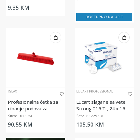
GD18, plave, 100/1
vode
9,35 KM
DOSTUPNO NA UPIT
IGEAX
LUCART PROFESSIONAL
Profesionalna četka za
Lucart slagane salvete
ribanje podova za
Strong 216 TI, 24 x 16
prehrambenu industriju,
cm
Šifra: 1013RM
Šifra: 832293DC
srednje tvrda, crvena, 60
90,55 KM
105,50 KM
cm