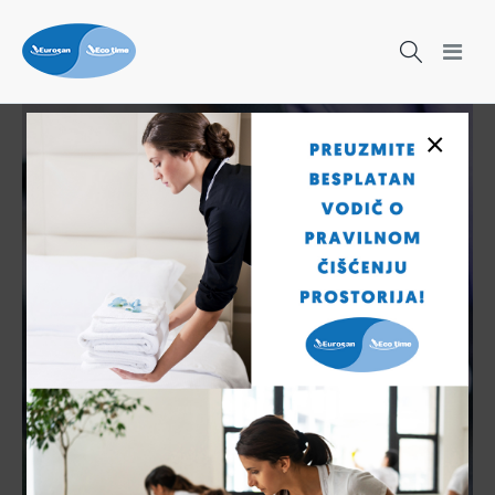
×
Čišćenje nikad nije bilo lakše!