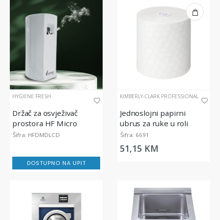
HYGIENE FRESH
KIMBERLY-CLARK PROFESSIONAL
Držač za osvježivač
Jednoslojni papirni
prostora HF Micro
ubrus za ruke u roli
Diffuser LCD
Scott Essential, 350m
Šifra: HFDMDLCD
Šifra: 6691
51,15 KM
DOSTUPNO NA UPIT