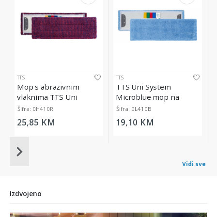
TTS
TTS
Mop s abrazivnim
TTS Uni System
vlaknima TTS Uni
Microblue mop na
System Ultrasafe, 40 cm
kopčanje, 40 cm
Šifra: 0H410R
Šifra: 0L410B
25,85 KM
19,10 KM
Item
1
Vidi sve
of
20
Izdvojeno