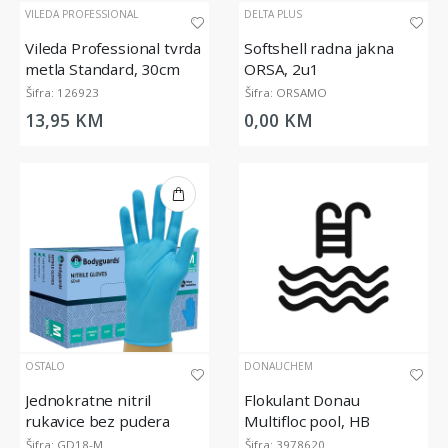
VILEDA PROFESSIONAL
DELTA PLUS
Vileda Professional tvrda
Softshell radna jakna
metla Standard, 30cm
ORSA, 2u1
Šifra: 126923
Šifra: ORSAMO
13,95 KM
0,00 KM
OSTALO
DONAUCHEM
Jednokratne nitril
Flokulant Donau
rukavice bez pudera
Multifloc pool, HB
Polyco Bodyguards
22kg/20l, za bistrenje
Šifra: GD18-M
Šifra: 3978620