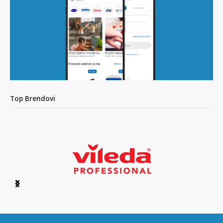
Top Brendovi
Item
1
of
6