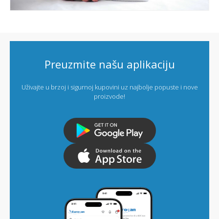
Preuzmite našu aplikaciju
Uživajte u brzoj i sigurnoj kupovini uz najbolje popuste i nove
proizvode!