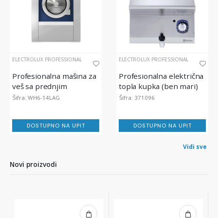
ELECTROLUX PROFESSIONAL
ELECTROLUX PROFESSIONAL
Profesionalna mašina za
Profesionalna električna
veš sa prednjim
topla kupka (ben mari)
punjenjem, lagoon®
za održavanje topline
Šifra: WH6-14LAG
Šifra: 371096
Advanced Care, 14 kg
hrane
DOSTUPNO NA UPIT
DOSTUPNO NA UPIT
Vidi sve
Novi proizvodi