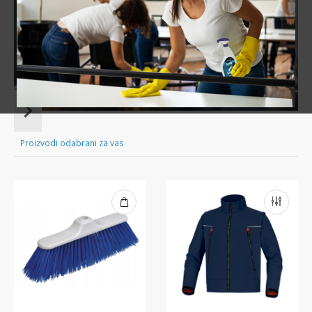
Sve za čišćenje tvog doma nadohvat ruke!
Item
1
of
Proizvodi odabrani za vas
16