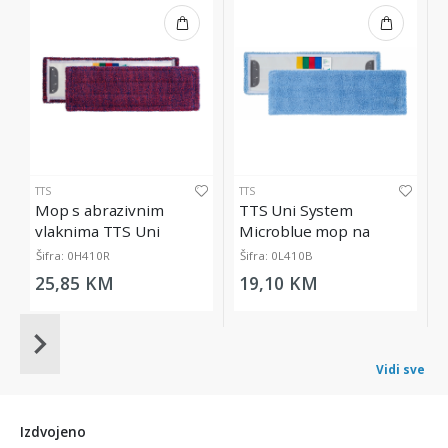
TTS
TTS
Mop s abrazivnim
TTS Uni System
vlaknima TTS Uni
Microblue mop na
System Ultrasafe, 40 cm
kopčanje, 40 cm
Šifra: 0H410R
Šifra: 0L410B
25,85 KM
19,10 KM
Item
1
Vidi sve
of
20
Izdvojeno