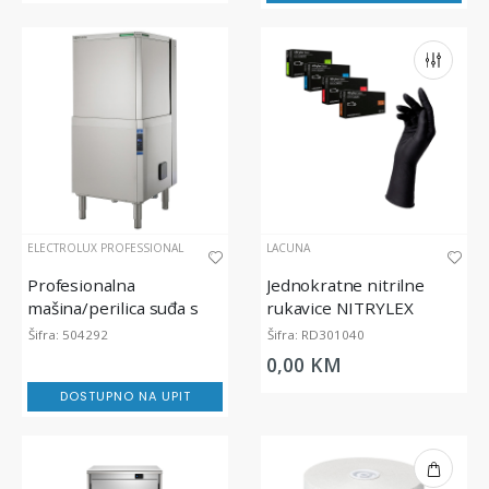
ELECTROLUX PROFESSIONAL
LACUNA
Profesionalna
Jednokratne nitrilne
mašina/perilica suđa s
rukavice NITRYLEX
haubom, green&clean,
BLACK, bez pudera, crne
Šifra: 504292
Šifra: RD301040
80 košara/h
0,00 KM
DOSTUPNO NA UPIT