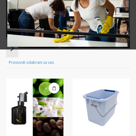
Sve za čišćenje tvog doma nadohvat ruke!
Item
1
of
Proizvodi odabrani za vas
16