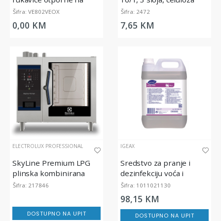
pesticide i viruse, VE802
Šifra: VE802VEOX
Šifra: 2472
0,00 KM
7,65 KM
ELECTROLUX PROFESSIONAL
IGEAX
SkyLine Premium LPG
Sredstvo za pranje i
plinska kombinirana
dezinfekciju voća i
pećnica 6GN 1/1
povrća Suma Chlor D4.4 ,
Šifra: 217846
Šifra: 1011021130
5L
98,15 KM
DOSTUPNO NA UPIT
DOSTUPNO NA UPIT