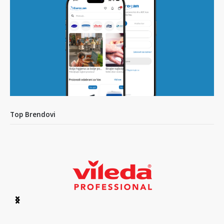
Top Brendovi
Item
1
of