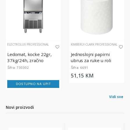
ELECTROLUX PROFESSIONAL
KIMBERLY-CLARK PROFESSIONAL
Ledomat, kocke 22gr,
Jednoslojni papirni
37kg/24h, zračno
ubrus za ruke u roli
hlađenje
Scott Essential, 350m
Šifra: 730302
Šifra: 6691
51,15 KM
DOSTUPNO NA UPIT
Vidi sve
Novi proizvodi