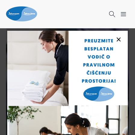
×
Čišćenje nikad nije bilo lakše!