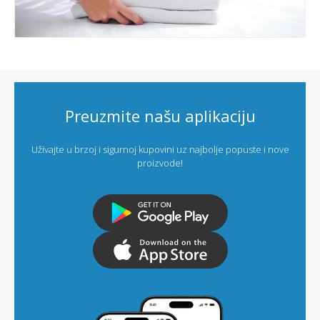
Preuzmite našu aplikaciju
Uživajte u brzoj i sigurnoj kupovini uz najbolje popuste i nove
proizvode!