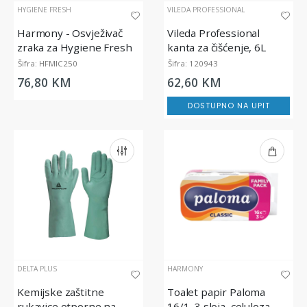
HYGIENE FRESH
VILEDA PROFESSIONAL
Harmony - Osvježivač
Vileda Professional
zraka za Hygiene Fresh
kanta za čišćenje, 6L
Micro Diffuser, 200 ml
Šifra: HFMIC250
Šifra: 120943
76,80 KM
62,60 KM
DOSTUPNO NA UPIT
DELTA PLUS
HARMONY
Kemijske zaštitne
Toalet papir Paloma
rukavice otporne na
16/1, 3 sloja, celuloza