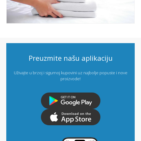
Preuzmite našu aplikaciju
Uživajte u brzoj i sigurnoj kupovini uz najbolje popuste i nove
proizvode!