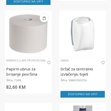
DOSTUPNO NA UPIT
KIMBERLY-CLARK PROFESSIONAL
SANEA
Papirni ubrus za
Držač za centralno
brisanje površina
izvlačenje, bijeli
WypAll® L20 Extra -
Šifra: 7248
Šifra: SNA93502OU
Jumbo rola, dvoslojna
82,60 KM
DOSTUPNO NA UPIT