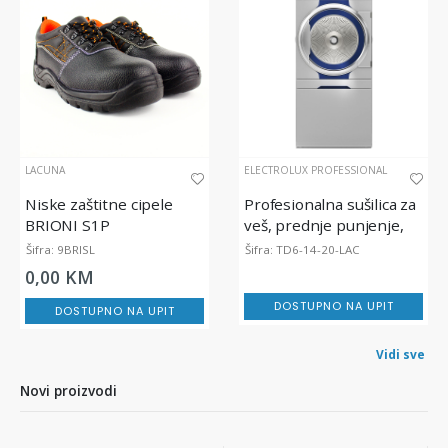
LACUNA
ELECTROLUX PROFESSIONAL
Niske zaštitne cipele
Profesionalna sušilica za
BRIONI S1P
veš, prednje punjenje,
lagoon® Advanced Care,
Šifra: 9BRISL
Šifra: TD6-14-20-LAC
14 / 20 kg
0,00 KM
DOSTUPNO NA UPIT
DOSTUPNO NA UPIT
Vidi sve
Novi proizvodi