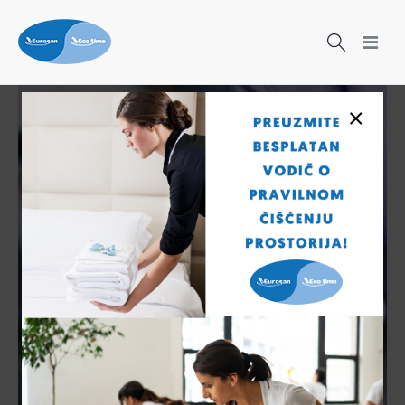
×
Čišćenje nikad nije bilo lakše!