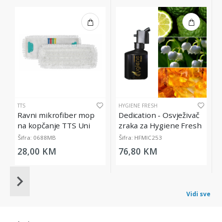
TTS
HYGIENE FRESH
Ravni mikrofiber mop
Dedication - Osvježivač
na kopčanje TTS Uni
zraka za Hygiene Fresh
System
Micro Diffuser, 200 ml
Šifra: 0688MB
Šifra: HFMIC253
28,00 KM
76,80 KM
Item
1
Vidi sve
of
20