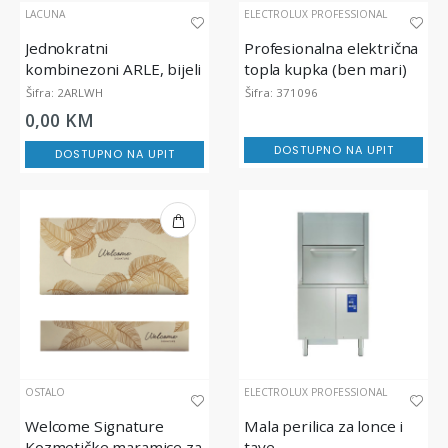
LACUNA
ELECTROLUX PROFESSIONAL
Jednokratni
Profesionalna električna
kombinezoni ARLE, bijeli
topla kupka (ben mari)
za održavanje topline
Šifra: 2ARLWH
Šifra: 371096
hrane
0,00 KM
DOSTUPNO NA UPIT
DOSTUPNO NA UPIT
OSTALO
ELECTROLUX PROFESSIONAL
Welcome Signature
Mala perilica za lonce i
Kozmetičke maramice za
tave