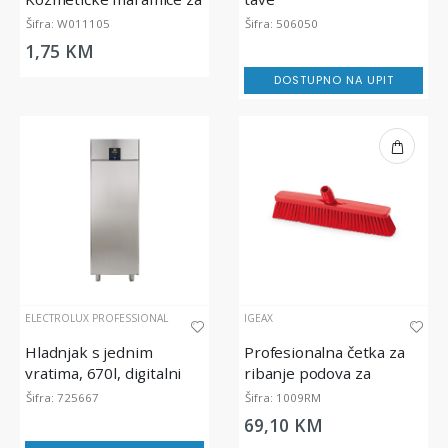
lice (100/1)
Šifra: W011105
Šifra: 506050
1,75 KM
DOSTUPNO NA UPIT
ELECTROLUX PROFESSIONAL
IGEAX
Hladnjak s jednim
Profesionalna četka za
vratima, 670l, digitalni
ribanje podova za
prehrambenu industriju,
Šifra: 725667
Šifra: 1009RM
srednje tvrda, crvena, 45
69,10 KM
cm