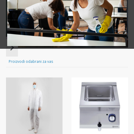
Sve za čišćenje tvog doma nadohvat ruke!
Item
1
of
Proizvodi odabrani za vas
16