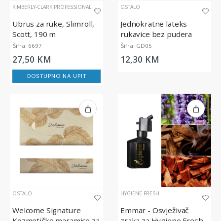
KIMBERLY-CLARK PROFESSIONAL
OSTALO
Ubrus za ruke, Slimroll,
Jednokratne lateks
Scott, 190 m
rukavice bez pudera
SHIELD GD05
Šifra: 6697
Šifra: GD05
27,50 KM
12,30 KM
DOSTUPNO NA UPIT
OSTALO
HYGIENE FRESH
Welcome Signature
Emmar - Osvježivač
Kozmetičke maramice za
zraka za Hygiene Fresh