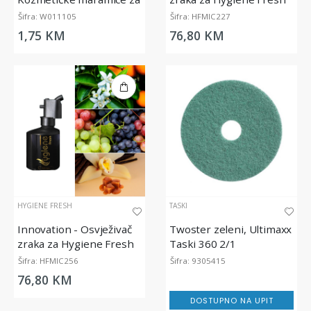
lice (100/1)
Micro Diffuser, 200 ml
Šifra: W011105
Šifra: HFMIC227
1,75 KM
76,80 KM
HYGIENE FRESH
TASKI
Innovation - Osvježivač
Twoster zeleni, Ultimaxx
zraka za Hygiene Fresh
Taski 360 2/1
Micro Diffuser, 200 ml
Šifra: HFMIC256
Šifra: 9305415
76,80 KM
DOSTUPNO NA UPIT