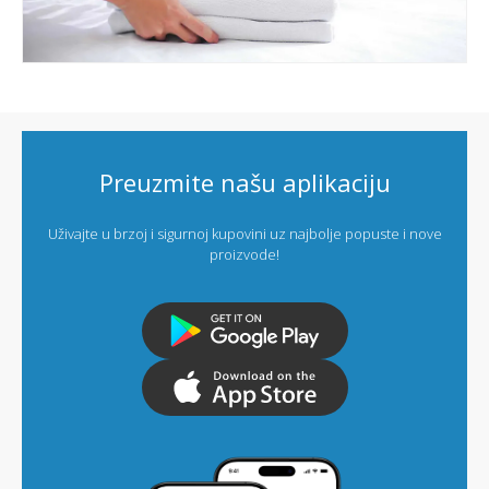
Preuzmite našu aplikaciju
Uživajte u brzoj i sigurnoj kupovini uz najbolje popuste i nove
proizvode!