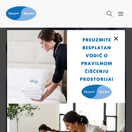
×
Čišćenje nikad nije bilo lakše!