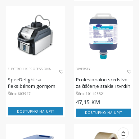
ELECTROLUX PROFESSIONAL
DIVERSEY
SpeeDelight sa
Profesionalno sredstvo
fleksibilnom gornjom
za čišćenje stakla i tvrdih
kontakt pločom
površina TASKI Sprint
Šifra: 603947
Šifra: 101108321
Glass Conc
47,15 KM
DOSTUPNO NA UPIT
DOSTUPNO NA UPIT