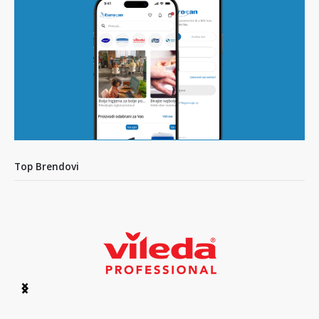
Top Brendovi
Item
1
of