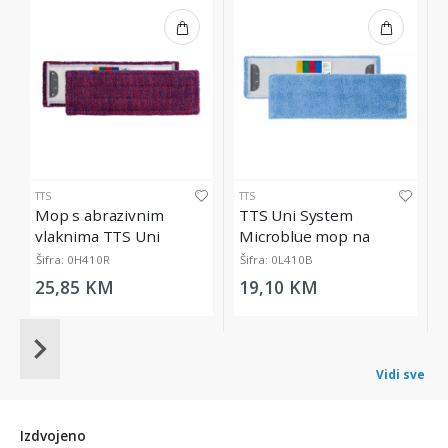
TTS
TTS
Mop s abrazivnim
TTS Uni System
vlaknima TTS Uni
Microblue mop na
System Ultrasafe, 40 cm
kopčanje, 40 cm
Šifra: 0H410R
Šifra: 0L410B
25,85 KM
19,10 KM
Item
1
Vidi sve
of
20
Izdvojeno