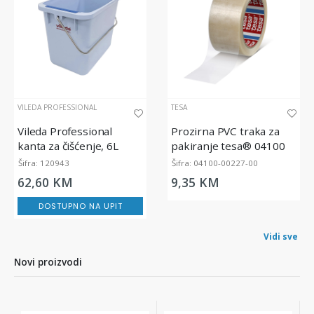
VILEDA PROFESSIONAL
TESA
Vileda Professional
Prozirna PVC traka za
kanta za čišćenje, 6L
pakiranje tesa® 04100
tesapack Comfort, 66m x
Šifra: 120943
Šifra: 04100-00227-00
50mm
62,60 KM
9,35 KM
DOSTUPNO NA UPIT
Vidi sve
Novi proizvodi