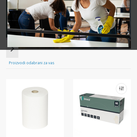
Sve za čišćenje tvog doma nadohvat ruke!
Item
1
of
Proizvodi odabrani za vas
16