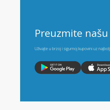
Preuzmite našu 
Uživajte u brzoj i sigurnoj kupovini uz najbo