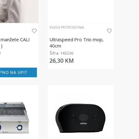
VILEDA PROFESSIONAL
 manžete CALI
Ultraspeed Pro Trio mop,
1)
40cm
H
Šifra: 143236
26,30 KM
PNO NA UPIT