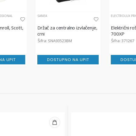
SSIONAL
SANEA
ELECTROLUX PR
mroll, Scott,
Držač za centralno izvlačenje,
Električni r
crni
700XP
Šifra: SNA93523BM
Šifra: 371267
A UPIT
DOSTUPNO NA UPIT
DOSTU