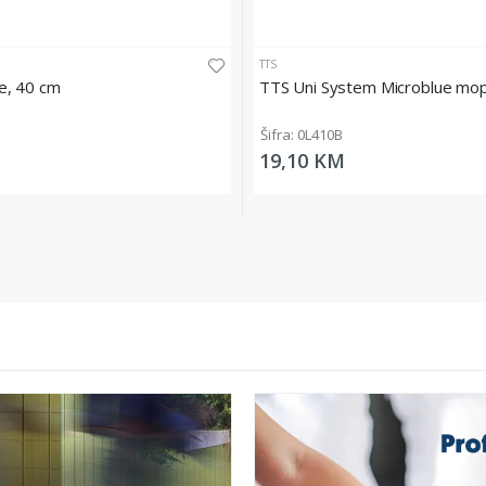
TTS
e, 40 cm
TTS Uni System Microblue mop
Šifra: 0L410B
19,10 KM