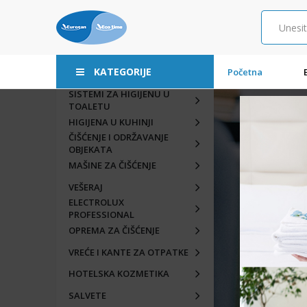
KATEGORIJE
Početna
SISTEMI ZA HIGIJENU U
TOALETU
HIGIJENA U KUHINJI
ČIŠĆENJE I ODRŽAVANJE
OBJEKATA
MAŠINE ZA ČIŠĆENJE
VEŠERAJ
ELECTROLUX
PROFESSIONAL
OPREMA ZA ČIŠĆENJE
VREĆE I KANTE ZA OTPATKE
HOTELSKA KOZMETIKA
SALVETE