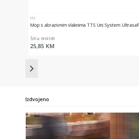
TTS
Mop s abrazivnim vlaknima TTS Uni System Ultrasaf
Šifra: 0H410R
25,85 KM
Item
1
of
20
Izdvojeno