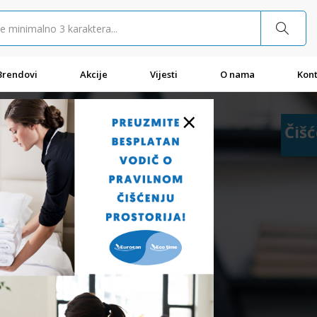
Brendovi
Akcije
Vijesti
O nama
Kont
×
Čišć