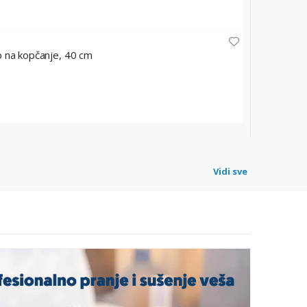
TORK
 na kopčanje, 40 cm
Jednosloj
Šifra: 4788
15,80 
Vidi sve