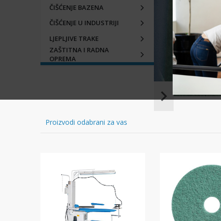
ČIŠĆENJE BAZENA
ČIŠĆENJE U INDUSTRIJI
LJEPLJIVE TRAKE
ZAŠTITNA I RADNA
OPREMA
Item
1
of
Proizvodi odabrani za vas
16