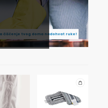
za čišćenje tvog doma nadohvat ruke!