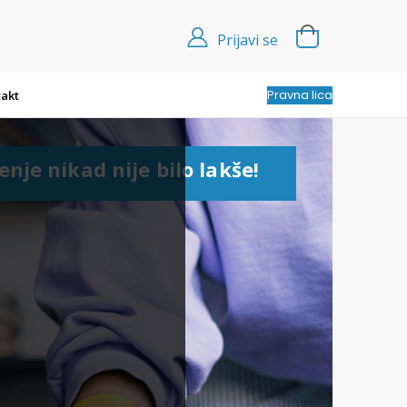
Prijavi se
Pravna lica
akt
enje nikad nije bilo lakše!