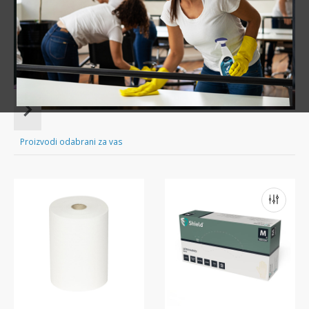
Sve za čišćenje tvog doma nadohvat ruke!
Item
1
of
Proizvodi odabrani za vas
16