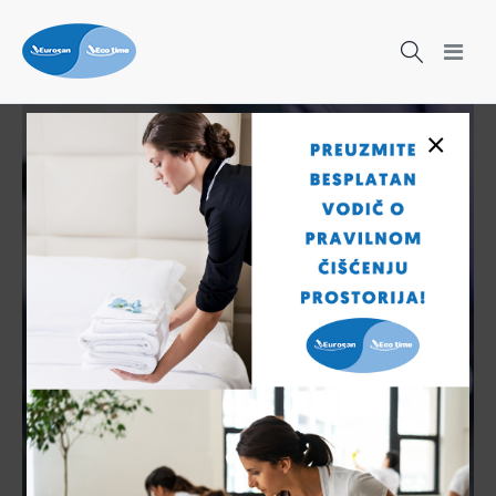
×
Čišćenje nikad nije bilo lakše!