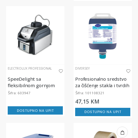
ELECTROLUX PROFESSIONAL
DIVERSEY
SpeeDelight sa
Profesionalno sredstvo
fleksibilnom gornjom
za čišćenje stakla i tvrdih
kontakt pločom
površina TASKI Sprint
Šifra: 603947
Šifra: 101108321
Glass Conc
47,15 KM
DOSTUPNO NA UPIT
DOSTUPNO NA UPIT