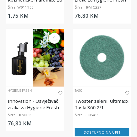
lice (100/1)
Micro Diffuser, 200 ml
Šifra: W011105
Šifra: HFMIC227
1,75 KM
76,80 KM
HYGIENE FRESH
TASKI
Innovation - Osvježivač
Twoster zeleni, Ultimaxx
zraka za Hygiene Fresh
Taski 360 2/1
Micro Diffuser, 200 ml
Šifra: HFMIC256
Šifra: 9305415
76,80 KM
DOSTUPNO NA UPIT