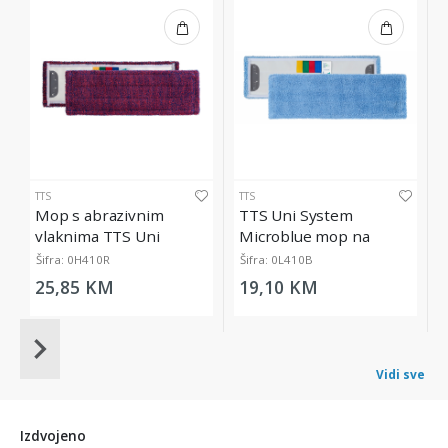
TTS
TTS
Mop s abrazivnim
TTS Uni System
vlaknima TTS Uni
Microblue mop na
System Ultrasafe, 40 cm
kopčanje, 40 cm
Šifra: 0H410R
Šifra: 0L410B
25,85 KM
19,10 KM
Item
1
Vidi sve
of
20
Izdvojeno