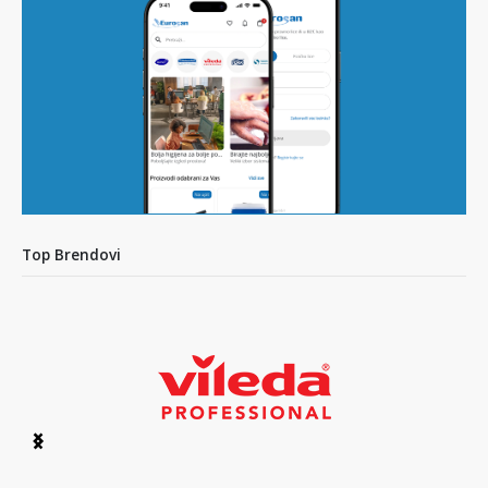
Top Brendovi
Item
1
of