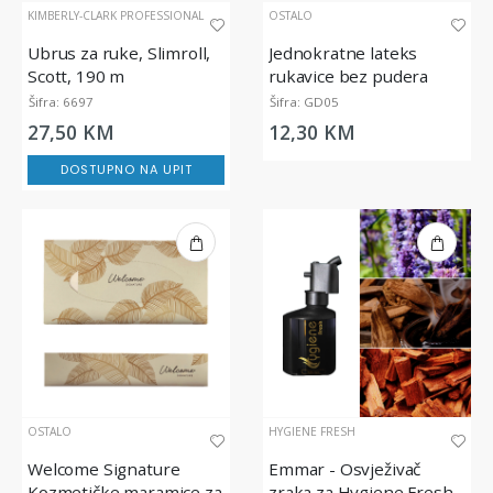
KIMBERLY-CLARK PROFESSIONAL
OSTALO
Ubrus za ruke, Slimroll,
Jednokratne lateks
Scott, 190 m
rukavice bez pudera
SHIELD GD05
Šifra: 6697
Šifra: GD05
27,50 KM
12,30 KM
DOSTUPNO NA UPIT
OSTALO
HYGIENE FRESH
Welcome Signature
Emmar - Osvježivač
Kozmetičke maramice za
zraka za Hygiene Fresh