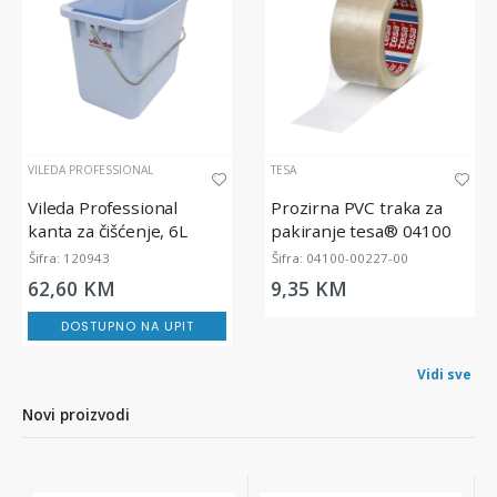
VILEDA PROFESSIONAL
TESA
Vileda Professional
Prozirna PVC traka za
kanta za čišćenje, 6L
pakiranje tesa® 04100
tesapack Comfort, 66m x
Šifra: 120943
Šifra: 04100-00227-00
50mm
62,60 KM
9,35 KM
DOSTUPNO NA UPIT
Vidi sve
Novi proizvodi