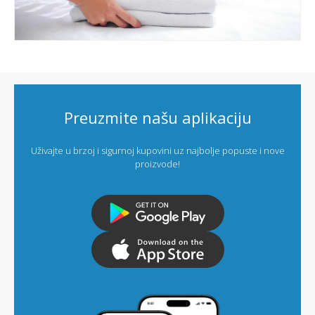
Preuzmite našu aplikaciju
Uživajte u brzoj i sigurnoj kupovini uz najbolje popuste i nove
proizvode!