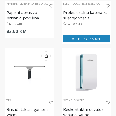
KIMBERLY-CLARK PROFESSIONAL
ELECTROLUX PROFESSIONAL
Papirni ubrus za
Profesionalna kabina za
brisanje površina
sušenje veša s
WypAll® L20 Extra -
toplotnom pumpom, 180
Šifra: 7248
Šifra: DC6-14
Jumbo rola, dvoslojna
cm
82,60 KM
DOSTUPNO NA UPIT
TTS
SATINO BY WEPA
Brisač stakla s gumom,
Beskontaktni dozator
25cm
sapuna Satino