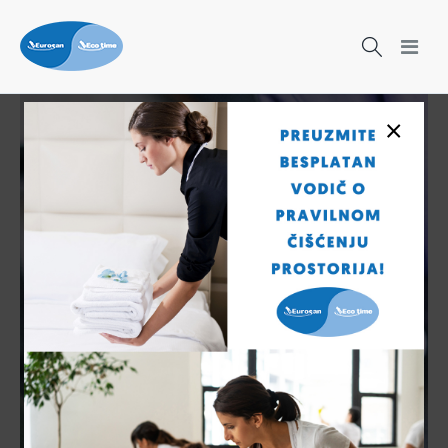
×
Čišćenje nikad nije bilo lakše!