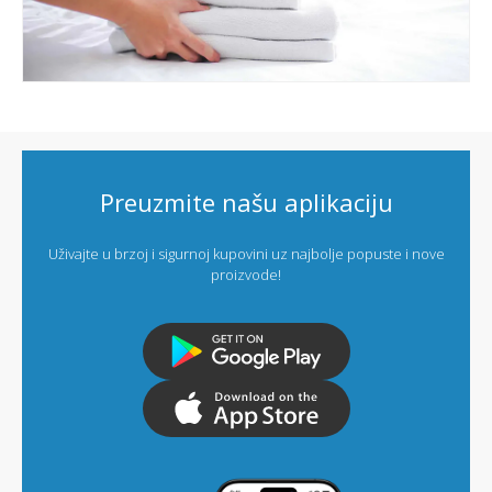
Preuzmite našu aplikaciju
Uživajte u brzoj i sigurnoj kupovini uz najbolje popuste i nove
proizvode!