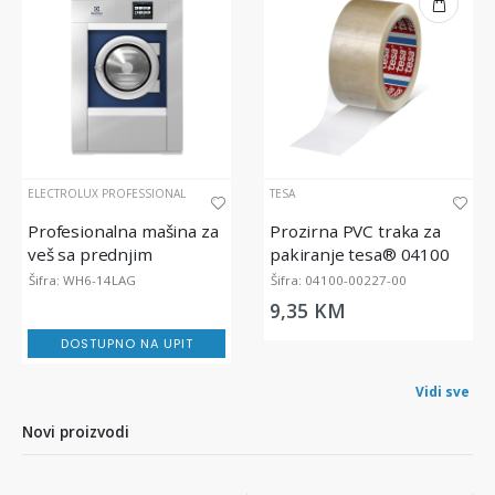
ELECTROLUX PROFESSIONAL
TESA
Profesionalna mašina za
Prozirna PVC traka za
veš sa prednjim
pakiranje tesa® 04100
punjenjem, lagoon®
tesapack Comfort, 66m x
Šifra: WH6-14LAG
Šifra: 04100-00227-00
Advanced Care, 14 kg
50mm
9,35 KM
DOSTUPNO NA UPIT
Vidi sve
Novi proizvodi