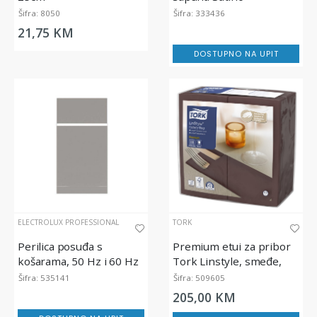
Clean&Care, bijeli
Šifra: 8050
Šifra: 333436
21,75 KM
DOSTUPNO NA UPIT
ELECTROLUX PROFESSIONAL
TORK
Perilica posuđa s
Premium etui za pribor
košarama, 50 Hz i 60 Hz
Tork Linstyle, smeđe,
39x39 cm, 50/1
Šifra: 535141
Šifra: 509605
205,00 KM