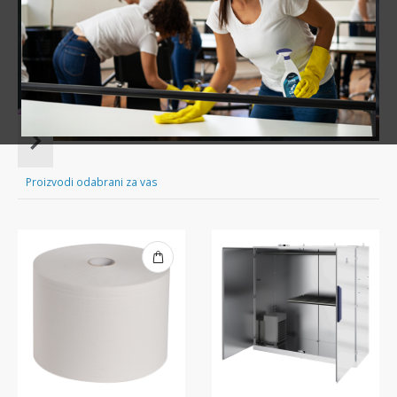
Sve za čišćenje tvog doma nadohvat ruke!
Item
1
of
Proizvodi odabrani za vas
16