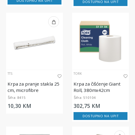
DOSTUPNO NA UPIT
DOSTUPNO NA UPIT
TTS
TORK
Krpa za pranje stakla 25
Krpa za čišćenje Giant
cm, microfibre
Roll, 380mx42cm
Šifra: 8415
Šifra: 510104
10,30 KM
302,75 KM
DOSTUPNO NA UPIT