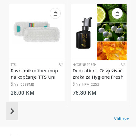
TTS
HYGIENE FRESH
Ravni mikrofiber mop
Dedication - Osvježivač
na kopčanje TTS Uni
zraka za Hygiene Fresh
System
Micro Diffuser, 200 ml
Šifra: 0688MB
Šifra: HFMIC253
28,00 KM
76,80 KM
Item
1
Vidi sve
of
20