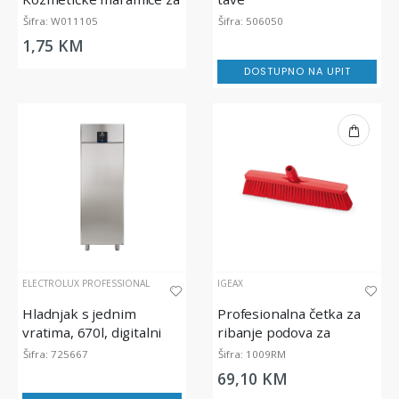
lice (100/1)
Šifra: W011105
Šifra: 506050
1,75 KM
DOSTUPNO NA UPIT
ELECTROLUX PROFESSIONAL
IGEAX
Hladnjak s jednim
Profesionalna četka za
vratima, 670l, digitalni
ribanje podova za
prehrambenu industriju,
Šifra: 725667
Šifra: 1009RM
srednje tvrda, crvena, 45
69,10 KM
cm