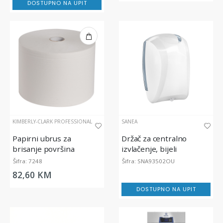
DOSTUPNO NA UPIT
KIMBERLY-CLARK PROFESSIONAL
SANEA
Papirni ubrus za
Držač za centralno
brisanje površina
izvlačenje, bijeli
WypAll® L20 Extra -
Šifra: 7248
Šifra: SNA93502OU
Jumbo rola, dvoslojna
82,60 KM
DOSTUPNO NA UPIT