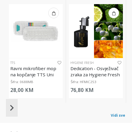
TTS
HYGIENE FRESH
Ravni mikrofiber mop
Dedication - Osvježivač
na kopčanje TTS Uni
zraka za Hygiene Fresh
System
Micro Diffuser, 200 ml
Šifra: 0688MB
Šifra: HFMIC253
28,00 KM
76,80 KM
Item
1
Vidi sve
of
20