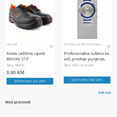
LACUNA
ELECTROLUX PROFESSIONAL
Niske zaštitne cipele
Profesionalna sušilica za
BRIONI S1P
veš, prednje punjenje,
lagoon® Advanced Care,
Šifra: 9BRISL
Šifra: TD6-14-20-LAC
14 / 20 kg
0,00 KM
DOSTUPNO NA UPIT
DOSTUPNO NA UPIT
Vidi sve
Novi proizvodi