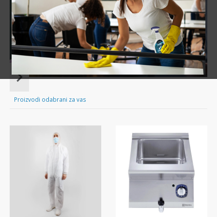
Sve za čišćenje tvog doma nadohvat ruke!
Item
1
of
Proizvodi odabrani za vas
16