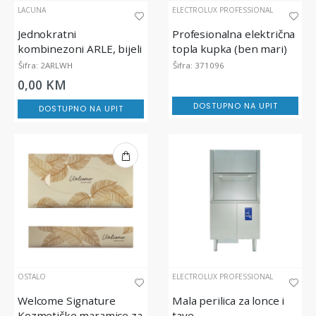
LACUNA
ELECTROLUX PROFESSIONAL
Jednokratni
Profesionalna električna
kombinezoni ARLE, bijeli
topla kupka (ben mari)
za održavanje topline
Šifra: 2ARLWH
Šifra: 371096
hrane
0,00 KM
DOSTUPNO NA UPIT
DOSTUPNO NA UPIT
OSTALO
ELECTROLUX PROFESSIONAL
Welcome Signature
Mala perilica za lonce i
Kozmetičke maramice za
tave