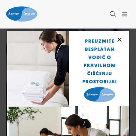
×
Čišćenje nikad nije bilo lakše!