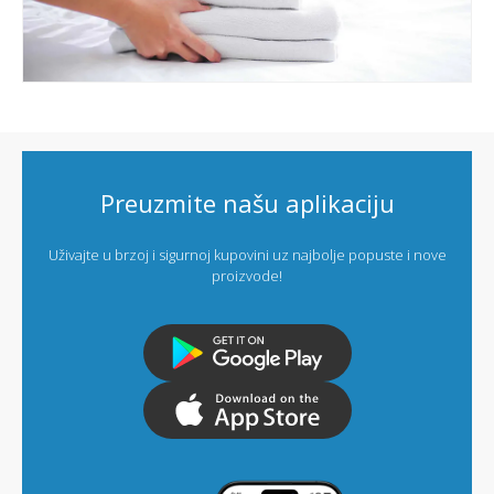
Preuzmite našu aplikaciju
Uživajte u brzoj i sigurnoj kupovini uz najbolje popuste i nove
proizvode!