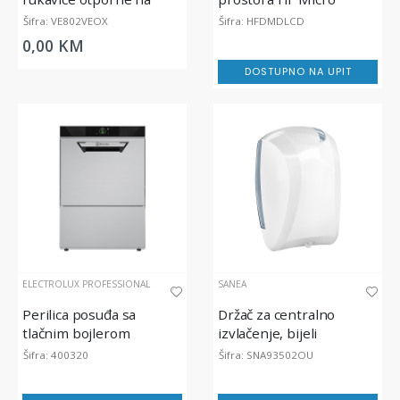
pesticide i viruse, VE802
Diffuser LCD
Šifra: VE802VEOX
Šifra: HFDMDLCD
0,00 KM
DOSTUPNO NA UPIT
ELECTROLUX PROFESSIONAL
SANEA
Perilica posuđa sa
Držač za centralno
tlačnim bojlerom
izvlačenje, bijeli
Šifra: 400320
Šifra: SNA93502OU