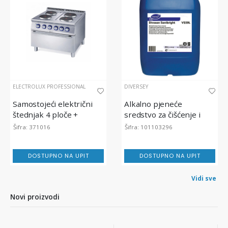
ELECTROLUX PROFESSIONAL
DIVERSEY
Samostojeći električni
Alkalno pjeneće
štednjak 4 ploče +
sredstvo za čišćenje i
pećnica, Electrolux
dezinfekciju, DI Divosan
Šifra: 371016
Šifra: 101103296
Professional 700XP, 16.4
Sanibright VS59, 20L
kW
DOSTUPNO NA UPIT
DOSTUPNO NA UPIT
Vidi sve
Novi proizvodi