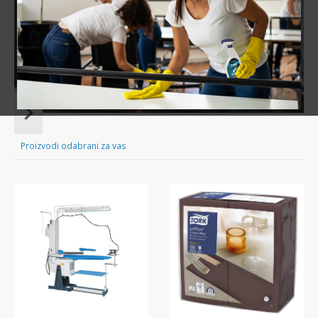
Sve za čišćenje tvog doma nadohvat ruke!
Item
1
of
Proizvodi odabrani za vas
16