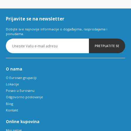
of
6
Prijavite se na newsletter
Dobijte sve najnovije informacije o događajima, rasprodajama i
ponudama.
PRETPLATITE SE
O nama
O Eurosan grupaciji
Lokacije
Posao u Eurosanu
Odgovorno poslovanje
Blog
Kontakt
Online kupovina
Moj nalog