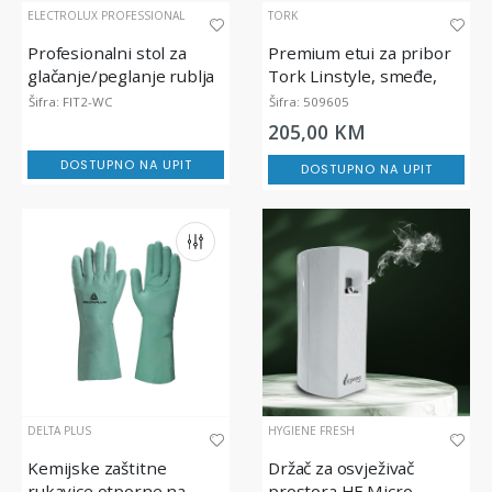
ELECTROLUX PROFESSIONAL
TORK
Profesionalni stol za
Premium etui za pribor
glačanje/peglanje rublja
Tork Linstyle, smeđe,
39x39 cm, 50/1
Šifra: FIT2-WC
Šifra: 509605
205,00 KM
DOSTUPNO NA UPIT
DOSTUPNO NA UPIT
DELTA PLUS
HYGIENE FRESH
Kemijske zaštitne
Držač za osvježivač
rukavice otporne na
prostora HF Micro