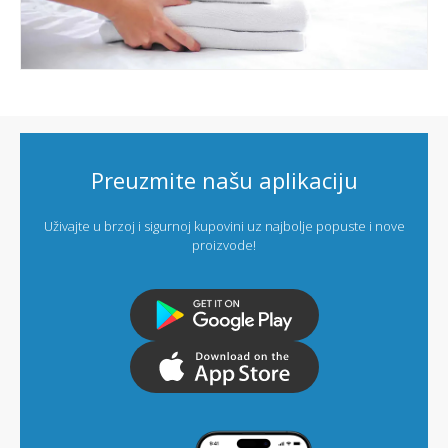
Preuzmite našu aplikaciju
Uživajte u brzoj i sigurnoj kupovini uz najbolje popuste i nove
proizvode!