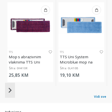
TTS
TTS
Mop s abrazivnim
TTS Uni System
vlaknima TTS Uni
Microblue mop na
System Ultrasafe, 40 cm
kopčanje, 40 cm
Šifra: 0H410R
Šifra: 0L410B
25,85 KM
19,10 KM
Item
1
Vidi sve
of
20