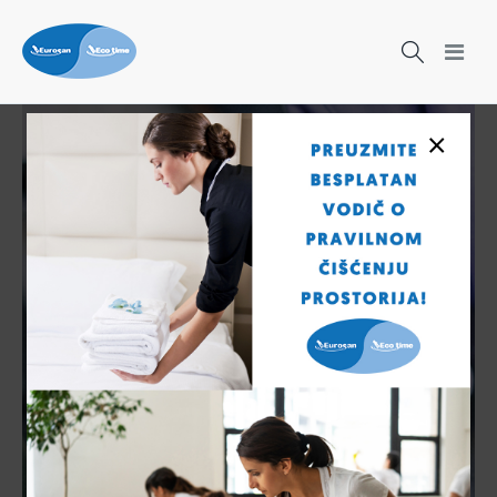
×
Čišćenje nikad nije bilo lakše!