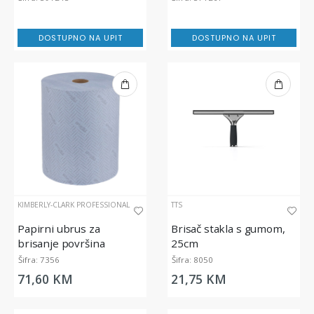
Electrolux Professional
DOSTUPNO NA UPIT
DOSTUPNO NA UPIT
KIMBERLY-CLARK PROFESSIONAL
TTS
Papirni ubrus za
Brisač stakla s gumom,
brisanje površina
25cm
WypAll® L20 Essential -
Šifra: 7356
Šifra: 8050
Jumbo Rola, dvoslojna,
71,60 KM
21,75 KM
plava