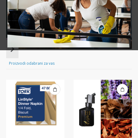
Sve za čišćenje tvog doma nadohvat ruke!
Item
1
of
Proizvodi odabrani za vas
16