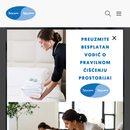
×
Čišćenje nikad nije bilo lakše!