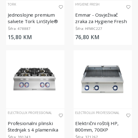
TORK
HYGIENE FRESH
Jednoslojne premium
Emmar - Osvježivač
salvete Tork LinStyle®
zraka za Hygiene Fresh
Biscuit Dinner, 39x39cm
Micro Diffuser, 200 ml
Šifra: 478887
Šifra: HFMIC227
15,80 KM
76,80 KM
ELECTROLUX PROFESSIONAL
ELECTROLUX PROFESSIONAL
Profesionalni plinski
Električni roštilj HP,
štednjak s 4 plamenika
800mm, 700XP
40 kW, serija 900XP,
Šifra: 391243
Šifra: 371267