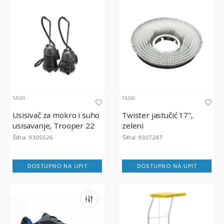
TASKI
TASKI
Usisivač za mokro i suho
Twister jastučić 17″,
usisavanje, Trooper 22
zeleni
Euro TASKI
Šifra: 9305526
Šifra: 9307247
DOSTUPNO NA UPIT
DOSTUPNO NA UPIT