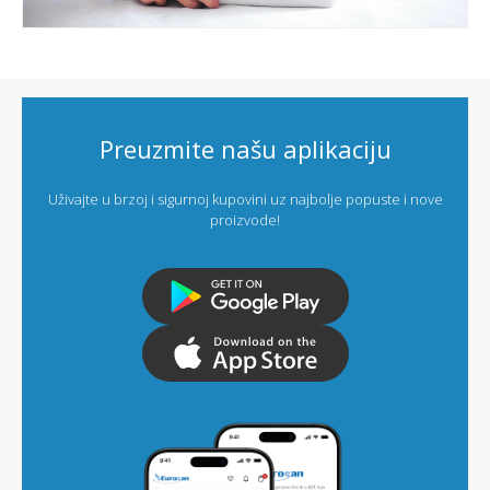
Preuzmite našu aplikaciju
Uživajte u brzoj i sigurnoj kupovini uz najbolje popuste i nove
proizvode!