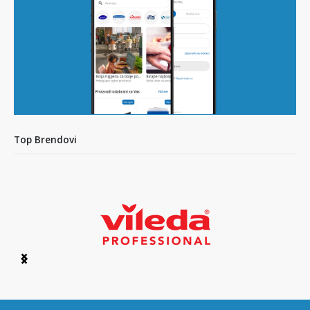
Top Brendovi
Item
1
of
6