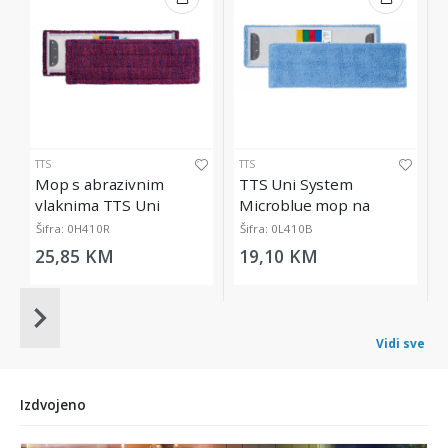
TTS
TTS
Mop s abrazivnim
TTS Uni System
vlaknima TTS Uni
Microblue mop na
System Ultrasafe, 40 cm
kopčanje, 40 cm
Šifra: 0H410R
Šifra: 0L410B
25,85 KM
19,10 KM
Item
1
Vidi sve
of
20
Izdvojeno