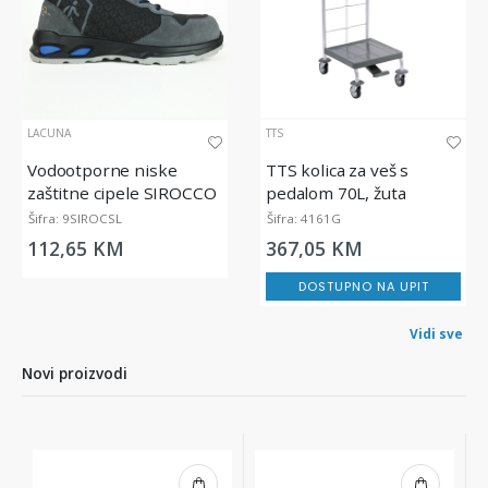
LACUNA
TTS
Vodootporne niske
TTS kolica za veš s
zaštitne cipele SIROCCO
pedalom 70L, žuta
| S3S FO SR ESD
Šifra: 9SIROCSL
Šifra: 4161G
112,65 KM
367,05 KM
DOSTUPNO NA UPIT
Vidi sve
Novi proizvodi