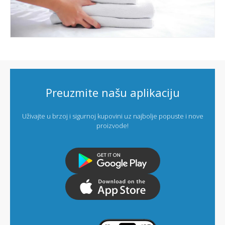
Preuzmite našu aplikaciju
Uživajte u brzoj i sigurnoj kupovini uz najbolje popuste i nove
proizvode!