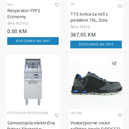
TTS
N/A
Respirator FFP2
TTS kolica za veš s
Economy
pedalom 70L, žuta
Šifra: BLS102
Šifra: 4161G
0,00 KM
367,05 KM
DOSTUPNO NA UPIT
DOSTUPNO NA UPIT
ELECTROLUX PROFESSIONAL
LACUNA
Samostojeća električna
Vodootporne niske
friteza Electrolux
zaštitne cipele SIROCCO