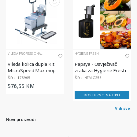
VILEDA PROFESSIONAL
HYGIENE FRESH
Vileda kolica dupla Kit
Papaya - Osvježivač
MicroSpeed Max mop
zraka za Hygiene Fresh
difuzor, 200 ml
Šifra: 173905
Šifra: HFMIC258
576,55 KM
DOSTUPNO NA UPIT
Vidi sve
Novi proizvodi