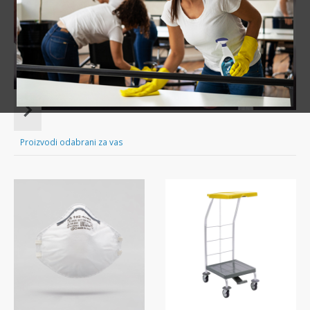
POGLEDAJTE PONUDU
Item
1
of
Proizvodi odabrani za vas
16