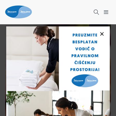
×
Birajte
najbolje za
higijenu
ruku!
Veliki izbor sistema za
higijenu ruku