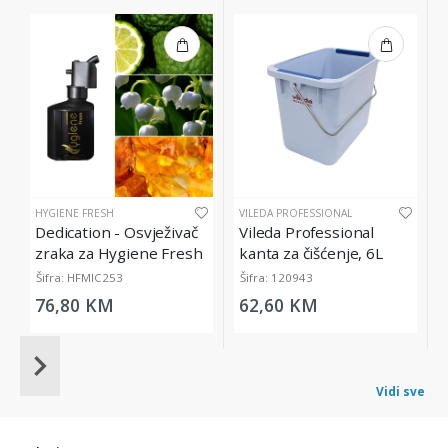
HYGIENE FRESH
VILEDA PROFESSIONAL
Dedication - Osvježivač
Vileda Professional
zraka za Hygiene Fresh
kanta za čišćenje, 6L
Micro Diffuser, 200 ml
Šifra: HFMIC253
Šifra: 120943
76,80 KM
62,60 KM
Item
1
Vidi sve
of
20