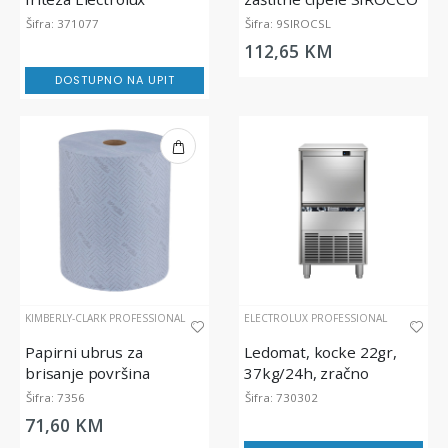
Professional 700XP, 7
| S3S FO SR ESD
Šifra: 371077
Šifra: 9SIROCSL
litara, 5.4 kW
112,65 KM
DOSTUPNO NA UPIT
KIMBERLY-CLARK PROFESSIONAL
ELECTROLUX PROFESSIONAL
Papirni ubrus za
Ledomat, kocke 22gr,
brisanje površina
37kg/24h, zračno
WypAll® L20 Essential -
hlađenje
Šifra: 7356
Šifra: 730302
Jumbo Rola, dvoslojna,
71,60 KM
plava