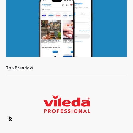
Top Brendovi
Item
1
of