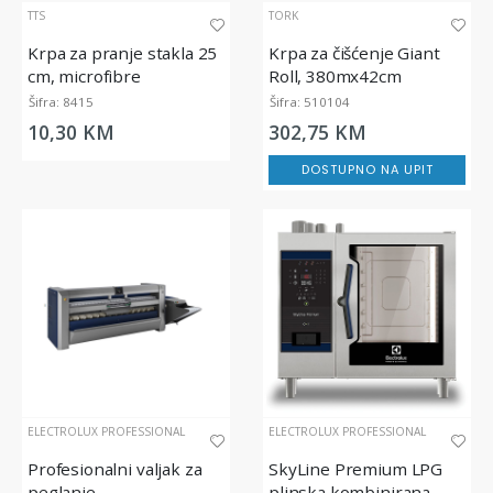
TTS
TORK
Krpa za pranje stakla 25
Krpa za čišćenje Giant
cm, microfibre
Roll, 380mx42cm
Šifra: 8415
Šifra: 510104
10,30 KM
302,75 KM
DOSTUPNO NA UPIT
ELECTROLUX PROFESSIONAL
ELECTROLUX PROFESSIONAL
Profesionalni valjak za
SkyLine Premium LPG
peglanje
plinska kombinirana