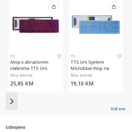
TTS
TTS
Mop s abrazivnim
TTS Uni System
vlaknima TTS Uni
Microblue mop na
System Ultrasafe, 40 cm
kopčanje, 40 cm
Šifra: 0H410R
Šifra: 0L410B
25,85 KM
19,10 KM
Item
1
Vidi sve
of
20
Izdvojeno