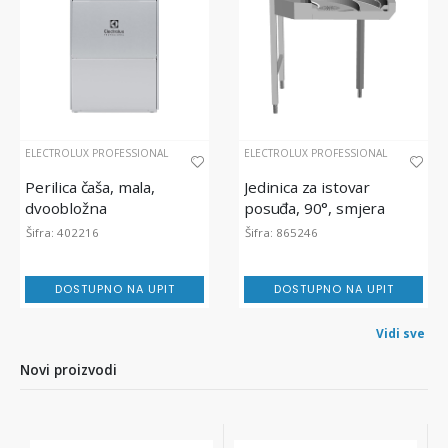
ELECTROLUX PROFESSIONAL
ELECTROLUX PROFESSIONAL
Perilica čaša, mala,
Jedinica za istovar
dvoobložna
posuđa, 90°, smjera
suprotno od kazaljke na
Šifra: 402216
Šifra: 865246
satu
DOSTUPNO NA UPIT
DOSTUPNO NA UPIT
Vidi sve
Novi proizvodi