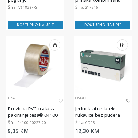
pećnica 6GN 1/1
Šifra: IV64832FFS
Šifra: 217846
DOSTUPNO NA UPIT
DOSTUPNO NA UPIT
TESA
OSTALO
Prozirna PVC traka za
Jednokratne lateks
pakiranje tesa® 04100
rukavice bez pudera
tesapack Comfort, 66m x
SHIELD GD05
Šifra: 04100-00227-00
Šifra: GD05
50mm
9,35 KM
12,30 KM