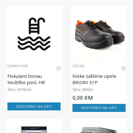
DONAUCHEM
LACUNA
Flokulant Donau
Niske zaštitne cipele
Multifloc pool, HB
BRIONI S1P
22kg/20l, za bistrenje
Šifra: 3978620
Šifra: 9BRISL
vode
0,00 KM
DOSTUPNO NA UPIT
DOSTUPNO NA UPIT