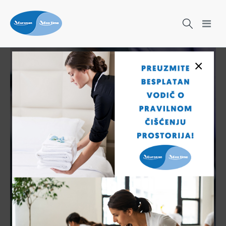
×
Čišćenje nikad nije bilo lakše!