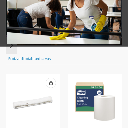
Sve za čišćenje tvog doma nadohvat ruke!
Item
1
of
Proizvodi odabrani za vas
16