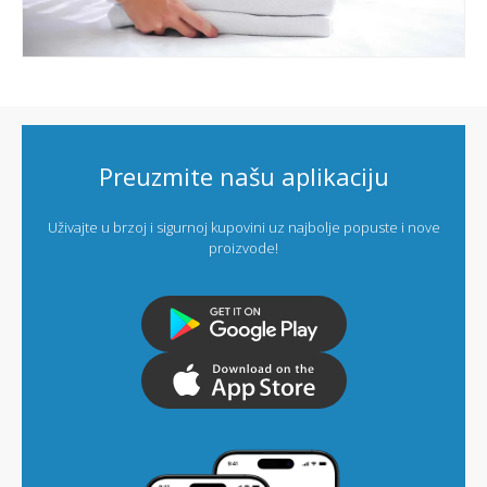
Preuzmite našu aplikaciju
Uživajte u brzoj i sigurnoj kupovini uz najbolje popuste i nove
proizvode!