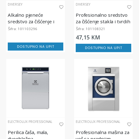
DIVERSEY
DIVERSEY
Alkalno pjeneće
Profesionalno sredstvo
sredstvo za čišćenje i
za čišćenje stakla i tvrdih
dezinfekciju, DI Divosan
površina TASKI Sprint
Šifra: 101103296
Šifra: 101108321
Sanibright VS59, 20L
Glass Conc
47,15 KM
DOSTUPNO NA UPIT
DOSTUPNO NA UPIT
ELECTROLUX PROFESSIONAL
ELECTROLUX PROFESSIONAL
Perilica čaša, mala,
Profesionalna mašina za
dvoobložna
veš sa prednjim