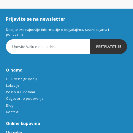
of
6
Prijavite se na newsletter
Dobijte sve najnovije informacije o događajima, rasprodajama i
ponudama.
PRETPLATITE SE
O nama
O Eurosan grupaciji
Lokacije
Posao u Eurosanu
Odgovorno poslovanje
Blog
Kontakt
Online kupovina
Moj nalog