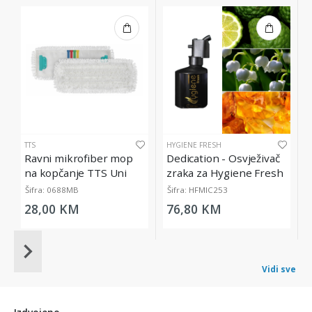
TTS
HYGIENE FRESH
Ravni mikrofiber mop
Dedication - Osvježivač
na kopčanje TTS Uni
zraka za Hygiene Fresh
System
Micro Diffuser, 200 ml
Šifra: 0688MB
Šifra: HFMIC253
28,00 KM
76,80 KM
Item
1
Vidi sve
of
20