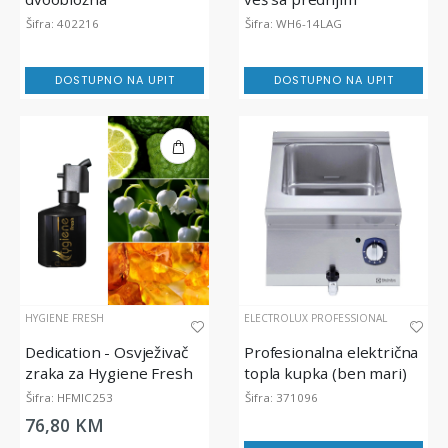
punjenjem, lagoon®
Šifra: 402216
Šifra: WH6-14LAG
Advanced Care, 14 kg
DOSTUPNO NA UPIT
DOSTUPNO NA UPIT
HYGIENE FRESH
ELECTROLUX PROFESSIONAL
Dedication - Osvježivač
Profesionalna električna
zraka za Hygiene Fresh
topla kupka (ben mari)
Micro Diffuser, 200 ml
za održavanje topline
Šifra: HFMIC253
Šifra: 371096
hrane
76,80 KM