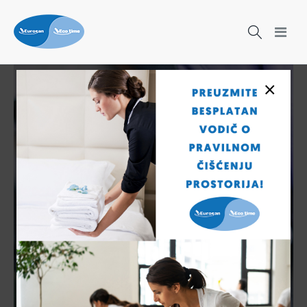
×
Čišćenje nikad nije bilo lakše!