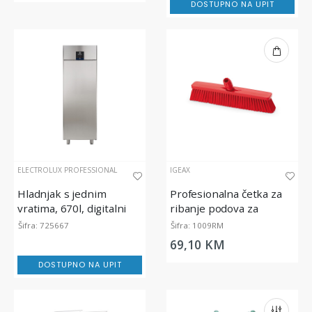
DOSTUPNO NA UPIT
ELECTROLUX PROFESSIONAL
IGEAX
Hladnjak s jednim
Profesionalna četka za
vratima, 670l, digitalni
ribanje podova za
prehrambenu industriju,
Šifra: 725667
Šifra: 1009RM
srednje tvrda, crvena, 45
69,10 KM
cm
DOSTUPNO NA UPIT