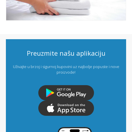
Preuzmite našu aplikaciju
Uživajte u brzoj i sigurnoj kupovini uz najbolje popuste i nove
proizvode!