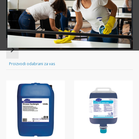
Sve za čišćenje tvog doma nadohvat ruke!
Item
1
of
Proizvodi odabrani za vas
16