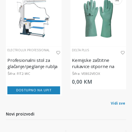
ELECTROLUX PROFESSIONAL
DELTA PLUS
Profesionalni stol za
Kemijske zaštitne
glačanje/peglanje rublja
rukavice otporne na
pesticide i viruse, VE802
Šifra: FIT2-WC
Šifra: VE802VEOX
0,00 KM
DOSTUPNO NA UPIT
Vidi sve
Novi proizvodi