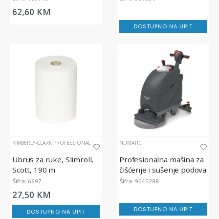
62,60 KM
DOSTUPNO NA UPIT
KIMBERLY-CLARK PROFESSIONAL
NUMATIC
Ubrus za ruke, Slimroll,
Profesionalna mašina za
Scott, 190 m
čišćenje i sušenje podova
s litijum baterijom,
Šifra: 6697
Šifra: 904528R
TBL4055
27,50 KM
DOSTUPNO NA UPIT
DOSTUPNO NA UPIT