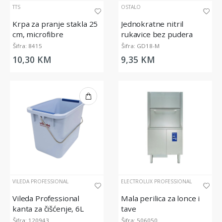
TTS
OSTALO
Krpa za pranje stakla 25
Jednokratne nitril
cm, microfibre
rukavice bez pudera
Polyco Bodyguards
Šifra: 8415
Šifra: GD18-M
GD18, plave, 100/1
10,30 KM
9,35 KM
VILEDA PROFESSIONAL
ELECTROLUX PROFESSIONAL
Vileda Professional
Mala perilica za lonce i
kanta za čišćenje, 6L
tave
Šifra: 120943
Šifra: 506050