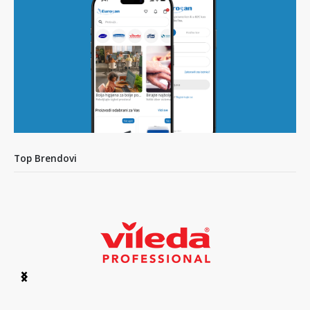
Top Brendovi
Item
1
of