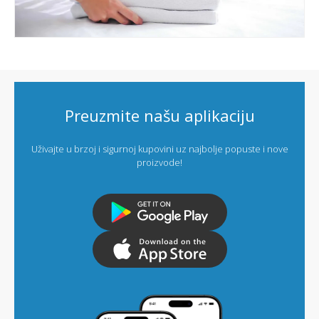
Preuzmite našu aplikaciju
Uživajte u brzoj i sigurnoj kupovini uz najbolje popuste i nove
proizvode!