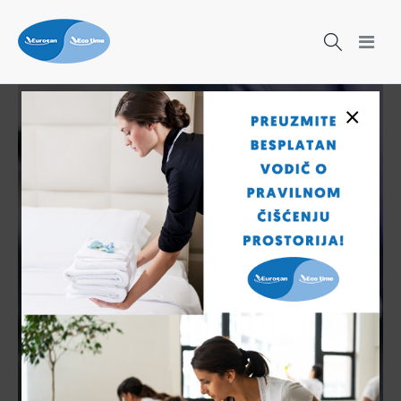
×
Čišćenje nikad nije bilo lakše!