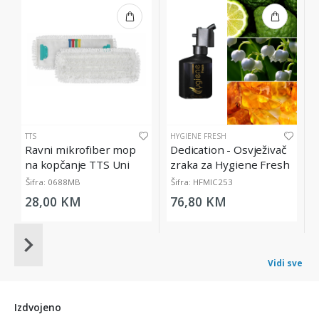
TTS
HYGIENE FRESH
Ravni mikrofiber mop
Dedication - Osvježivač
na kopčanje TTS Uni
zraka za Hygiene Fresh
System
Micro Diffuser, 200 ml
Šifra: 0688MB
Šifra: HFMIC253
28,00 KM
76,80 KM
Item
1
Vidi sve
of
20
Izdvojeno