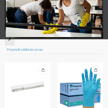
Sve za čišćenje tvog doma nadohvat ruke!
Item
1
of
Proizvodi odabrani za vas
16