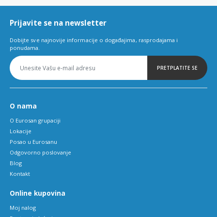
6
Prijavite se na newsletter
Dobijte sve najnovije informacije o događajima, rasprodajama i
ponudama.
PRETPLATITE SE
O nama
O Eurosan grupaciji
Lokacije
Posao u Eurosanu
Odgovorno poslovanje
Blog
Kontakt
Online kupovina
Moj nalog