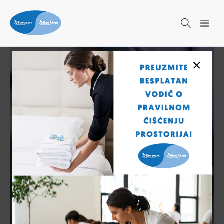
×
Čišćenje nikad nije bilo lakše!