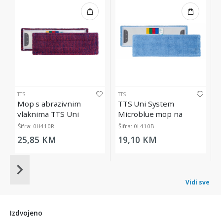
TTS
TTS
Mop s abrazivnim
TTS Uni System
vlaknima TTS Uni
Microblue mop na
System Ultrasafe, 40 cm
kopčanje, 40 cm
Šifra: 0H410R
Šifra: 0L410B
25,85 KM
19,10 KM
Item
1
Vidi sve
of
20
Izdvojeno