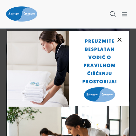
×
Čišćenje nikad nije bilo lakše!