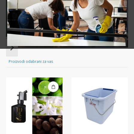
Sve za čišćenje tvog doma nadohvat ruke!
Item
1
of
Proizvodi odabrani za vas
16