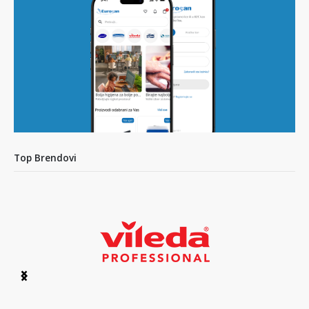
Top Brendovi
Item
1
of