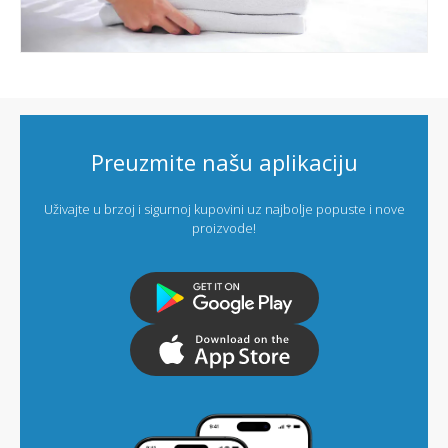
Preuzmite našu aplikaciju
Uživajte u brzoj i sigurnoj kupovini uz najbolje popuste i nove
proizvode!