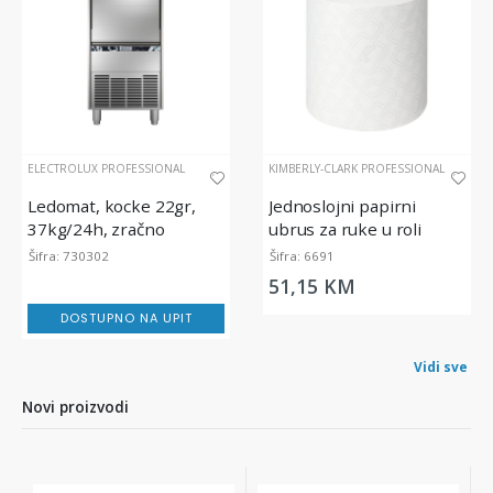
ELECTROLUX PROFESSIONAL
KIMBERLY-CLARK PROFESSIONAL
Ledomat, kocke 22gr,
Jednoslojni papirni
37kg/24h, zračno
ubrus za ruke u roli
hlađenje
Scott Essential, 350m
Šifra: 730302
Šifra: 6691
51,15 KM
DOSTUPNO NA UPIT
Vidi sve
Novi proizvodi