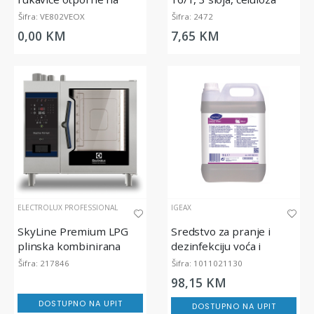
pesticide i viruse, VE802
Šifra: VE802VEOX
Šifra: 2472
0,00 KM
7,65 KM
ELECTROLUX PROFESSIONAL
IGEAX
SkyLine Premium LPG
Sredstvo za pranje i
plinska kombinirana
dezinfekciju voća i
pećnica 6GN 1/1
povrća Suma Chlor D4.4 ,
Šifra: 217846
Šifra: 1011021130
5L
98,15 KM
DOSTUPNO NA UPIT
DOSTUPNO NA UPIT