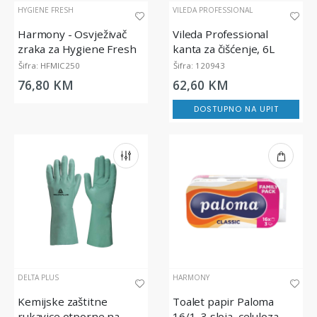
HYGIENE FRESH
VILEDA PROFESSIONAL
Harmony - Osvježivač
Vileda Professional
zraka za Hygiene Fresh
kanta za čišćenje, 6L
Micro Diffuser, 200 ml
Šifra: HFMIC250
Šifra: 120943
76,80 KM
62,60 KM
DOSTUPNO NA UPIT
DELTA PLUS
HARMONY
Kemijske zaštitne
Toalet papir Paloma
rukavice otporne na
16/1, 3 sloja, celuloza