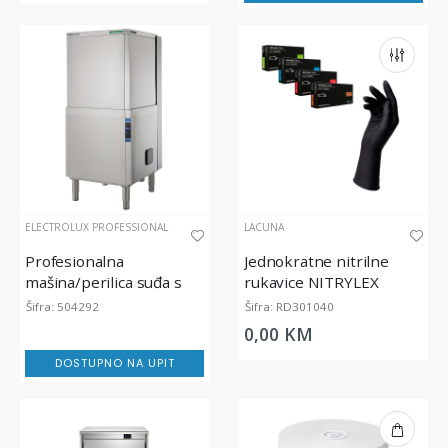
ELECTROLUX PROFESSIONAL
LACUNA
Profesionalna
Jednokratne nitrilne
mašina/perilica suđa s
rukavice NITRYLEX
haubom, green&clean,
BLACK, bez pudera, crne
Šifra: 504292
Šifra: RD301040
80 košara/h
0,00 KM
DOSTUPNO NA UPIT