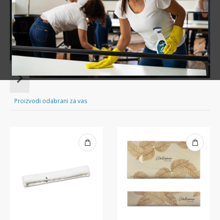
Sve za čišćenje tvog doma nadohvat ruke!
Item
1
of
Proizvodi odabrani za vas
16