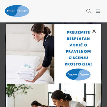
×
Čišćenje nikad nije bilo lakše!