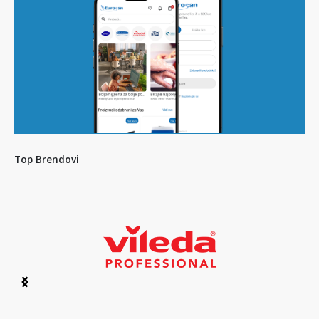
Top Brendovi
Item
1
of