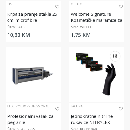
TTS
OSTALO
Krpa za pranje stakla 25
Welcome Signature
cm, microfibre
Kozmetičke maramice za
lice (100/1)
Šifra: 8415
Šifra: W011105
10,30 KM
1,75 KM
ELECTROLUX PROFESSIONAL
LACUNA
Profesionalni valjak za
Jednokratne nitrilne
peglanje
rukavice NITRYLEX
BLACK, bez pudera, crne
Šifra: IV64832FFS
Šifra: RD301040