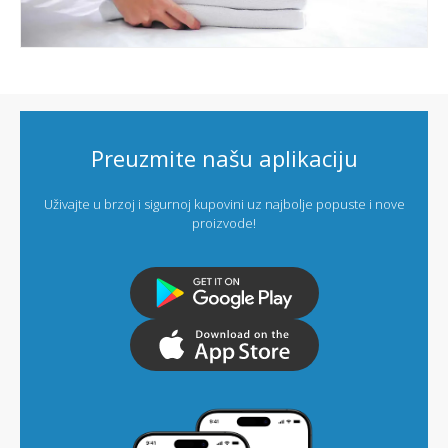
Preuzmite našu aplikaciju
Uživajte u brzoj i sigurnoj kupovini uz najbolje popuste i nove
proizvode!