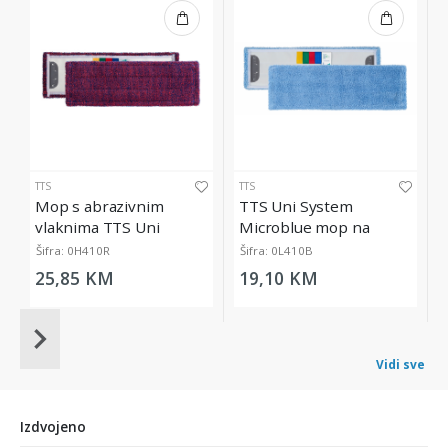
TTS
TTS
Mop s abrazivnim
TTS Uni System
vlaknima TTS Uni
Microblue mop na
System Ultrasafe, 40 cm
kopčanje, 40 cm
Šifra: 0H410R
Šifra: 0L410B
25,85 KM
19,10 KM
Item
1
Vidi sve
of
20
Izdvojeno