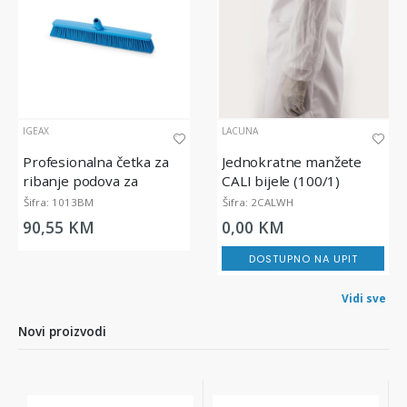
IGEAX
LACUNA
Profesionalna četka za
Jednokratne manžete
ribanje podova za
CALI bijele (100/1)
prehrambenu industriju,
Šifra: 1013BM
Šifra: 2CALWH
srednje tvrda, plava, 60
90,55 KM
0,00 KM
cm
DOSTUPNO NA UPIT
Vidi sve
Novi proizvodi