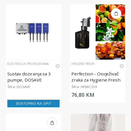
ELECTROLUX PROFESSIONAL
HYGIENE FRESH
Sustav doziranja sa 3
Perfection - Osvježivač
pumpe, DOSAVE
zraka za Hygiene Fresh
Micro Diffuser, 200 ml
Šifra: DOSAVE
Šifra: HFMIC259
76,80 KM
DOSTUPNO NA UPIT