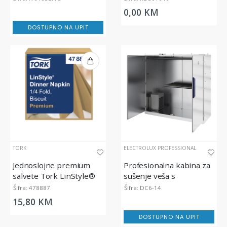
0,00 KM
DOSTUPNO NA UPIT
TORK
ELECTROLUX PROFESSIONAL
Jednoslojne premium
Profesionalna kabina za
salvete Tork LinStyle®
sušenje veša s
Biscuit Dinner, 39x39cm
toplotnom pumpom, 180
Šifra: 478887
Šifra: DC6-14
cm
15,80 KM
DOSTUPNO NA UPIT