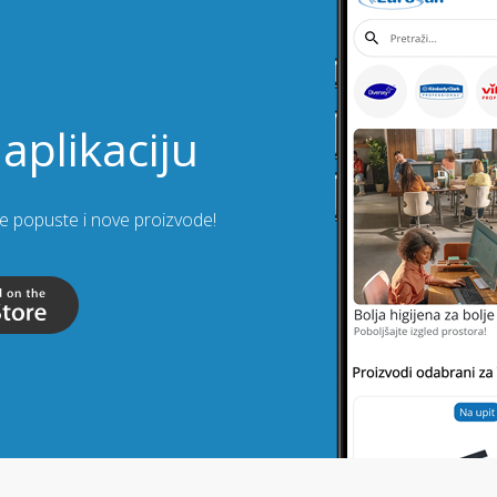
aplikaciju
lje popuste i nove proizvode!