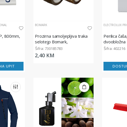
ONAL
BOMARK
ELECTROLUX PR
 HP, 800mm,
Prozirna samoljepljiva traka
Perilica čaša
selotejp Bomark,
dvoobložna
48mm/66m, solvent
Šifra: 730185783
Šifra: 402216
2,40 KM
A UPIT
DOSTU