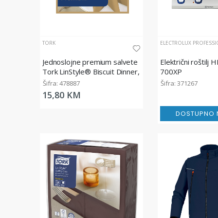
TORK
ELECTROLUX PROFESSI
Jednoslojne premium salvete
Električni roštilj
Tork LinStyle® Biscuit Dinner,
700XP
39x39cm
Šifra: 478887
Šifra: 371267
15,80 KM
DOSTUPNO N