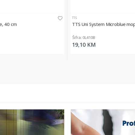
TTS
e, 40 cm
TTS Uni System Microblue mop
Šifra: 0L410B
19,10 KM