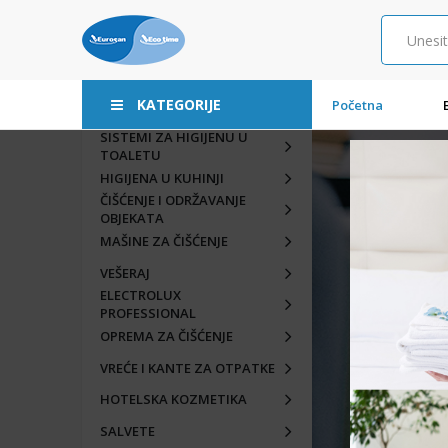
KATEGORIJE
Početna
SISTEMI ZA HIGIJENU U
TOALETU
HIGIJENA U KUHINJI
ČIŠĆENJE I ODRŽAVANJE
OBJEKATA
MAŠINE ZA ČIŠĆENJE
VEŠERAJ
ELECTROLUX
PROFESSIONAL
OPREMA ZA ČIŠĆENJE
VREĆE I KANTE ZA OTPATKE
HOTELSKA KOZMETIKA
SALVETE