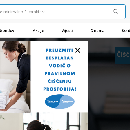
Brendovi
Akcije
Vijesti
O nama
Kont
×
Čišć