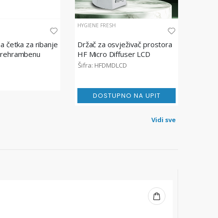
HYGIENE FRESH
a četka za ribanje
Držač za osvježivač prostora
prehrambenu
HF Micro Diffuser LCD
rednje tvrda,
Šifra: HFDMDLCD
cm
DOSTUPNO NA UPIT
Vidi sve