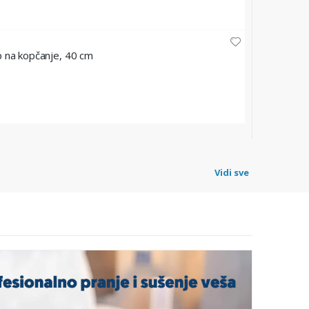
TORK
 na kopčanje, 40 cm
Jednosloj
Šifra: 4788
15,80 
Vidi sve