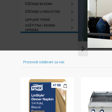
ČIŠĆENJE BAZENA
ČIŠĆENJE U INDUSTRIJI
LJEPLJIVE TRAKE
ZAŠTITNA I RADNA
OPREMA
Item
1
of
Proizvodi odabrani za vas
16