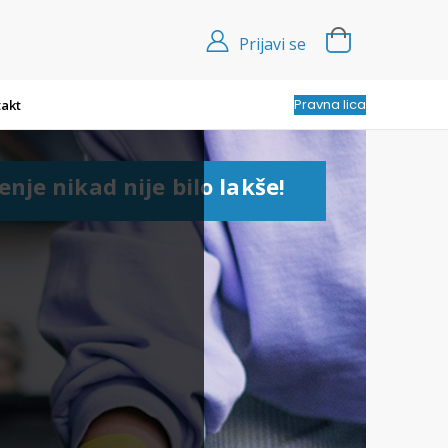
Prijavi se
Pravna lica
akt
enje nikad nije bilo lakše!