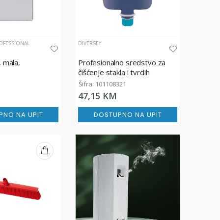
OFESSIONAL
DIVERSEY
, mala,
Profesionalno sredstvo za
čišćenje stakla i tvrdih
površina TASKI Sprint Glass
Šifra: 101108321
Conc
47,15 KM
PNO NA UPIT
DOSTUPNO NA UPIT