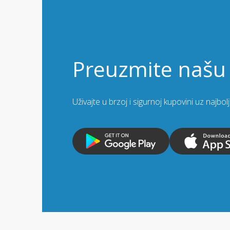
Preuzmite našu 
Uživajte u brzoj i sigurnoj kupovini uz najbo