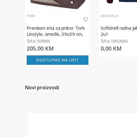
TORK
DELTA PLUS
Premium etui za pribor Tork
Softshell radna j
Linstyle, smeđe, 39x39 cm,
2u1
50/1
Šifra: 509605
Šifra: ORSAMO
205,00 KM
0,00 KM
DOSTUPNO NA UPIT
Novi proizvodi