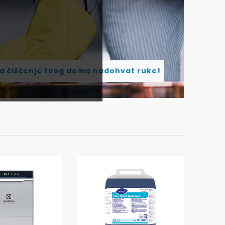
za čišćenje tvog doma nadohvat ruke!