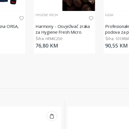
HYGIENE FRESH
IGEAX
akna ORSA,
Harmony - Osvježivač zraka
Profesionaln
za Hygiene Fresh Micro
podova za 
Diffuser, 200 ml
industriju, s
Šifra: HFMIC250
Šifra: 1013RM
crvena, 60 
76,80 KM
90,55 KM