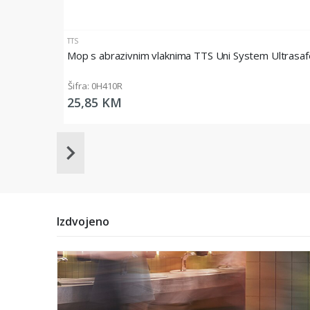
TTS
Mop s abrazivnim vlaknima TTS Uni System Ultrasaf
Šifra: 0H410R
25,85 KM
Item
1
of
20
Izdvojeno