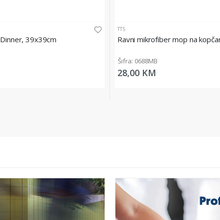
TTS
t Dinner, 39x39cm
Ravni mikrofiber mop na kopča
Šifra: 0688MB
28,00 KM