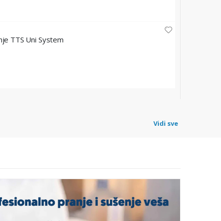
HYGIENE FRE
nje TTS Uni System
Dedicatio
Šifra: HFM
76,80 
Vidi sve