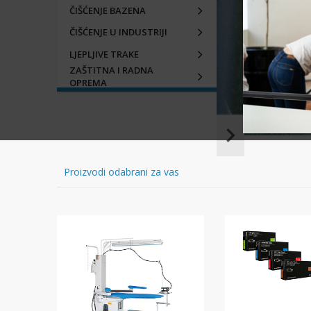
ČIŠĆENJE BAZENA
ČIŠĆENJE U INDUSTRIJI
LJEPLJIVE TRAKE
ZAŠTITNA I RADNA
OPREMA
Item
1
of
Proizvodi odabrani za vas
16