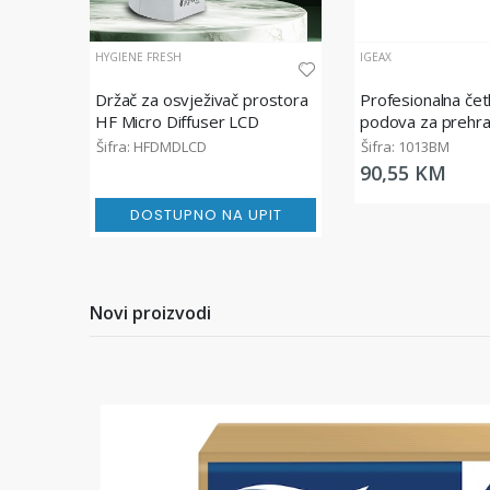
HYGIENE FRESH
IGEAX
Držač za osvježivač prostora
Profesionalna čet
HF Micro Diffuser LCD
podova za prehr
industriju, srednj
Šifra: HFDMDLCD
Šifra: 1013BM
plava, 60 cm
90,55 KM
DOSTUPNO NA UPIT
Novi proizvodi