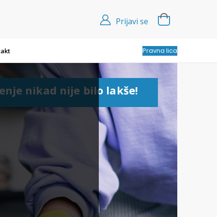
Prijavi se
Pravna lica
akt
enje nikad nije bilo lakše!