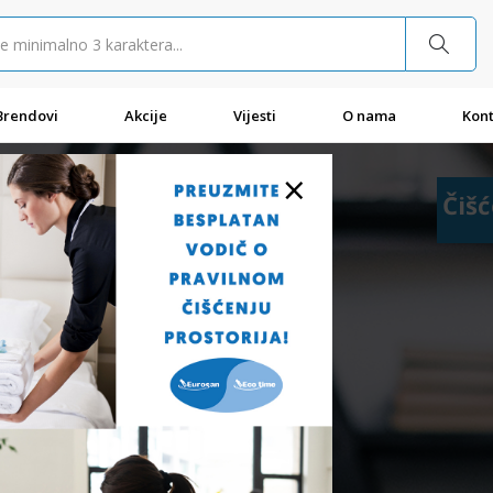
Brendovi
Akcije
Vijesti
O nama
Kont
×
Čišć