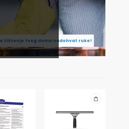
za čišćenje tvog doma nadohvat ruke!