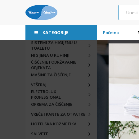
KATEGORIJE
Početna
SISTEMI ZA HIGIJENU U
TOALETU
HIGIJENA U KUHINJI
ČIŠĆENJE I ODRŽAVANJE
OBJEKATA
MAŠINE ZA ČIŠĆENJE
VEŠERAJ
ELECTROLUX
PROFESSIONAL
OPREMA ZA ČIŠĆENJE
VREĆE I KANTE ZA OTPATKE
HOTELSKA KOZMETIKA
SALVETE