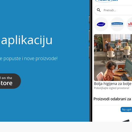
aplikaciju
lje popuste i nove proizvode!