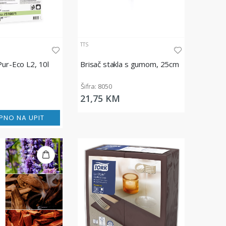
TTS
Pur-Eco L2, 10l
Brisač stakla s gumom, 25cm
1
Šifra: 8050
21,75 KM
PNO NA UPIT