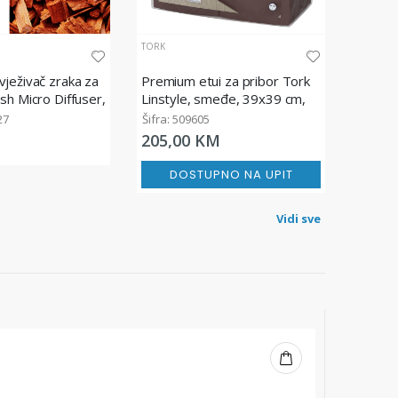
TORK
ježivač zraka za
Premium etui za pribor Tork
sh Micro Diffuser,
Linstyle, smeđe, 39x39 cm,
50/1
27
Šifra: 509605
205,00 KM
DOSTUPNO NA UPIT
Vidi sve