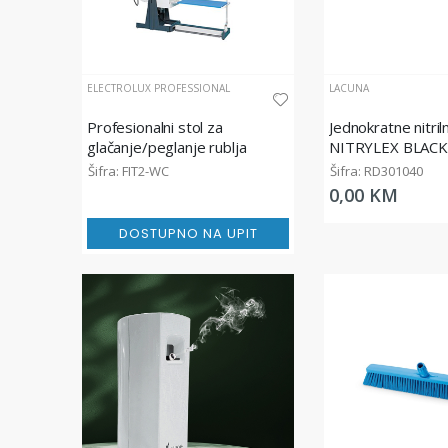
ELECTROLUX PROFESSIONAL
LACUNA
Profesionalni stol za
Jednokratne nitril
glačanje/peglanje rublja
NITRYLEX BLACK
pudera, crne
Šifra: FIT2-WC
Šifra: RD301040
0,00 KM
DOSTUPNO NA UPIT