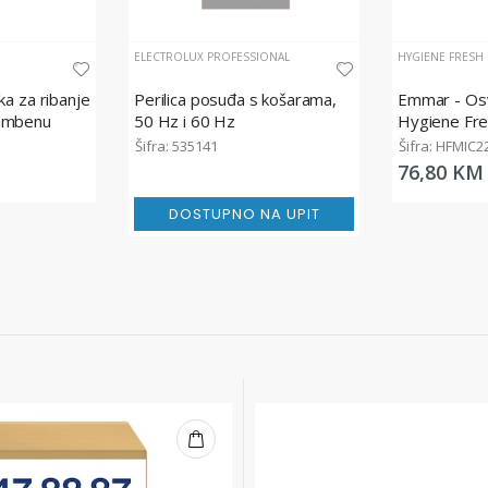
ELECTROLUX PROFESSIONAL
HYGIENE FRESH
ka za ribanje
Perilica posuđa s košarama,
Emmar - Osv
ambenu
50 Hz i 60 Hz
Hygiene Fre
e tvrda,
200 ml
Šifra: 535141
Šifra: HFMIC2
76,80 KM
DOSTUPNO NA UPIT