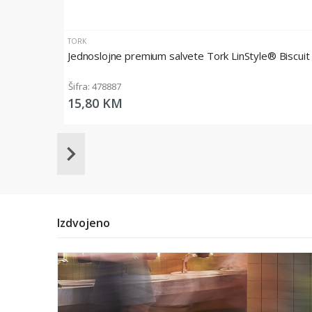
TORK
Jednoslojne premium salvete Tork LinStyle® Biscui
Šifra: 478887
15,80 KM
Item
1
of
20
Izdvojeno