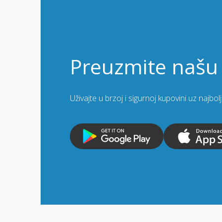
Preuzmite našu 
Uživajte u brzoj i sigurnoj kupovini uz najbo