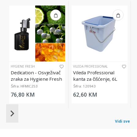
HYGIENE FRESH
VILEDA PROFESSIONAL
Dedication - Osvježivač
Vileda Professional
zraka za Hygiene Fresh
kanta za čišćenje, 6L
Micro Diffuser, 200 ml
Šifra: HFMIC253
Šifra: 120943
76,80 KM
62,60 KM
Item
1
Vidi sve
of
20