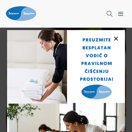
×
Birajte
najbolje za
higijenu
ruku!
Veliki izbor sistema za
higijenu ruku