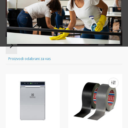
POGLEDAJTE PONUDU
Item
1
of
Proizvodi odabrani za vas
16