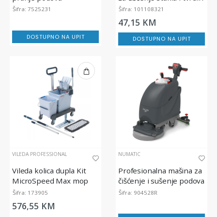
ULTIMAXX 2900 SD50
površina TASKI Sprint
Šifra: 7525231
Šifra: 101108321
Performance
Glass Conc
47,15 KM
DOSTUPNO NA UPIT
DOSTUPNO NA UPIT
VILEDA PROFESSIONAL
NUMATIC
Vileda kolica dupla Kit
Profesionalna mašina za
MicroSpeed Max mop
čišćenje i sušenje podova
s litijum baterijom,
Šifra: 173905
Šifra: 904528R
TBL4055
576,55 KM