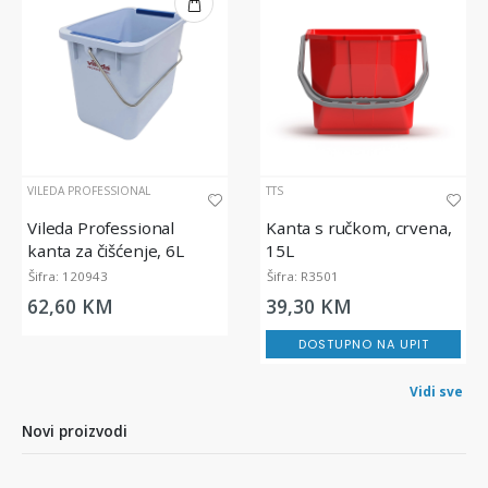
VILEDA PROFESSIONAL
TTS
Vileda Professional
Kanta s ručkom, crvena,
kanta za čišćenje, 6L
15L
Šifra: 120943
Šifra: R3501
62,60 KM
39,30 KM
DOSTUPNO NA UPIT
Vidi sve
Novi proizvodi