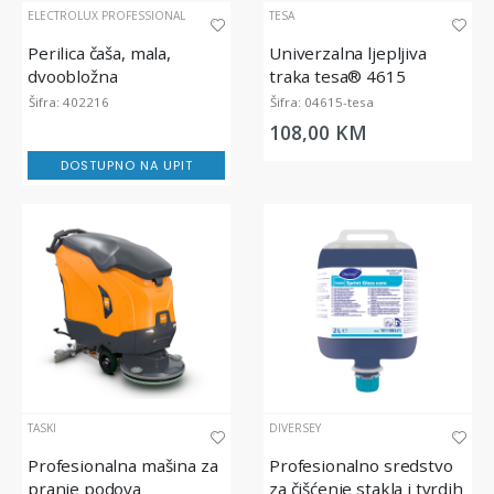
ELECTROLUX PROFESSIONAL
TESA
Perilica čaša, mala,
Univerzalna ljepljiva
dvoobložna
traka tesa® 4615
Šifra: 402216
Šifra: 04615-tesa
108,00 KM
DOSTUPNO NA UPIT
TASKI
DIVERSEY
Profesionalna mašina za
Profesionalno sredstvo
pranje podova
za čišćenje stakla i tvrdih