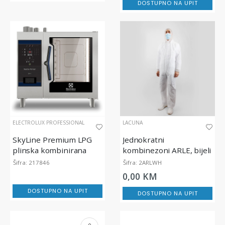
DOSTUPNO NA UPIT
ELECTROLUX PROFESSIONAL
LACUNA
SkyLine Premium LPG
Jednokratni
plinska kombinirana
kombinezoni ARLE, bijeli
pećnica 6GN 1/1
Šifra: 217846
Šifra: 2ARLWH
0,00 KM
DOSTUPNO NA UPIT
DOSTUPNO NA UPIT