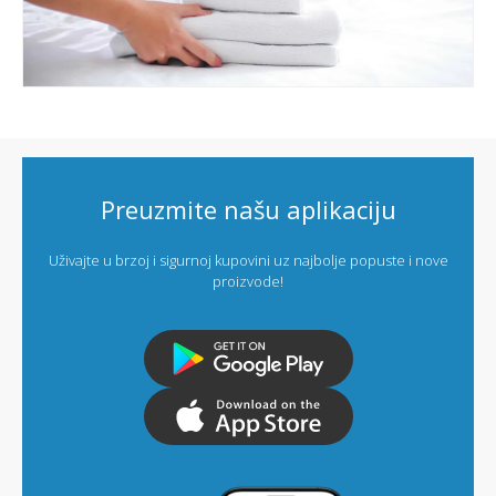
Preuzmite našu aplikaciju
Uživajte u brzoj i sigurnoj kupovini uz najbolje popuste i nove
proizvode!