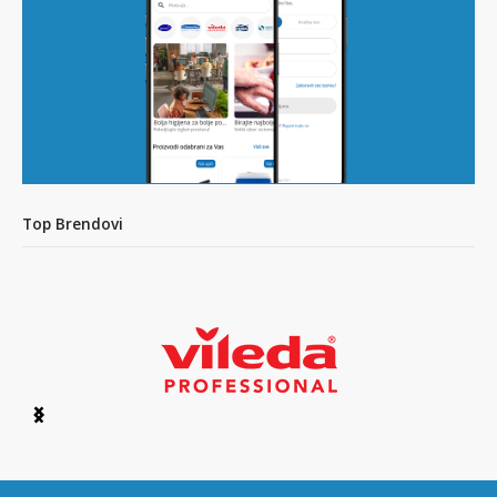
Top Brendovi
Item
1
of
6