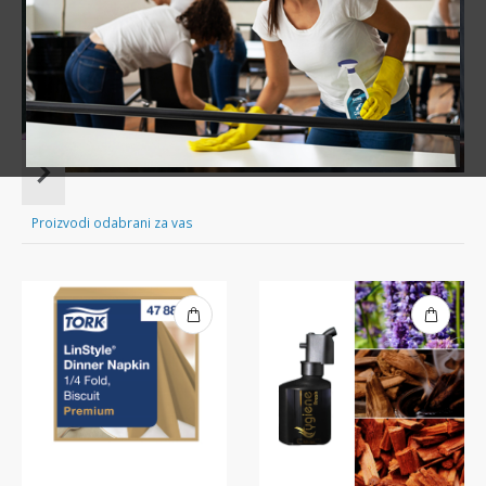
Sve za čišćenje tvog doma nadohvat ruke!
Item
1
of
Proizvodi odabrani za vas
16