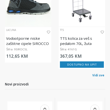
LACUNA
TTS
Vodootporne niske
TTS kolica za veš s
zaštitne cipele SIROCCO
pedalom 70L, žuta
| S3S FO SR ESD
Šifra: 9SIROCSL
Šifra: 4161G
112,65 KM
367,05 KM
DOSTUPNO NA UPIT
Vidi sve
Novi proizvodi