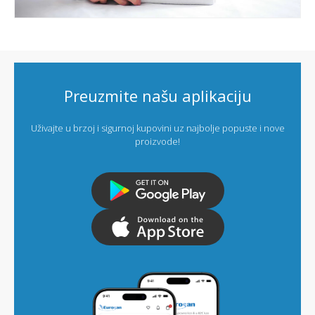
Preuzmite našu aplikaciju
Uživajte u brzoj i sigurnoj kupovini uz najbolje popuste i nove
proizvode!