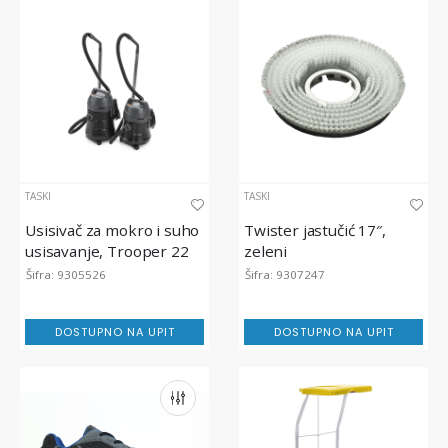
TASKI
TASKI
Usisivač za mokro i suho
Twister jastučić 17″,
usisavanje, Trooper 22
zeleni
Euro TASKI
Šifra: 9305526
Šifra: 9307247
DOSTUPNO NA UPIT
DOSTUPNO NA UPIT