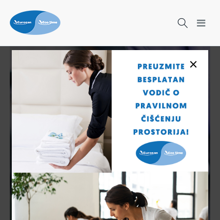
×
Čišćenje nikad nije bilo lakše!