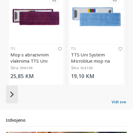
TTS
TTS
Mop s abrazivnim
TTS Uni System
vlaknima TTS Uni
Microblue mop na
System Ultrasafe, 40 cm
kopčanje, 40 cm
Šifra: 0H410R
Šifra: 0L410B
25,85 KM
19,10 KM
Item
1
Vidi sve
of
20
Izdvojeno