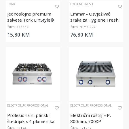
TORK
HYGIENE FRESH
Jednoslojne premium
Emmar - Osvježivač
salvete Tork LinStyle®
zraka za Hygiene Fresh
Biscuit Dinner, 39x39cm
Micro Diffuser, 200 ml
Šifra: 478887
Šifra: HFMIC227
15,80 KM
76,80 KM
ELECTROLUX PROFESSIONAL
ELECTROLUX PROFESSIONAL
Profesionalni plinski
Električni roštilj HP,
štednjak s 4 plamenika
800mm, 700XP
40 kW, serija 900XP,
Šifra: 391243
Šifra: 371267