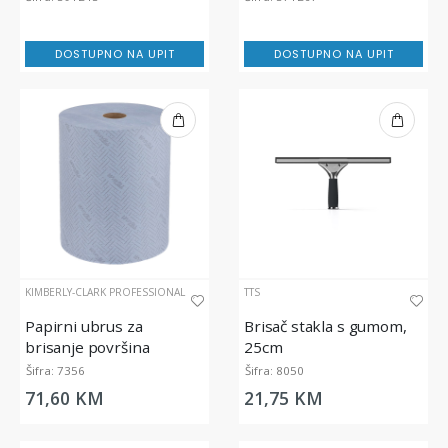
Electrolux Professional
DOSTUPNO NA UPIT
DOSTUPNO NA UPIT
KIMBERLY-CLARK PROFESSIONAL
TTS
Papirni ubrus za
Brisač stakla s gumom,
brisanje površina
25cm
WypAll® L20 Essential -
Šifra: 7356
Šifra: 8050
Jumbo Rola, dvoslojna,
71,60 KM
21,75 KM
plava