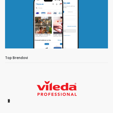
Top Brendovi
Item
1
of