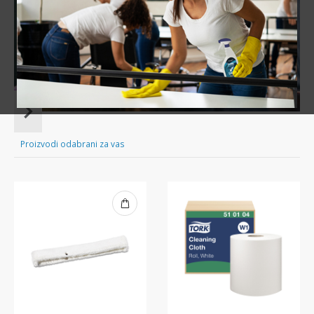
Sve za čišćenje tvog doma nadohvat ruke!
Item
1
of
Proizvodi odabrani za vas
16