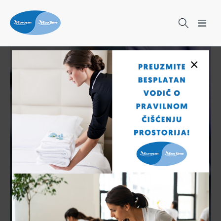
×
Čišćenje nikad nije bilo lakše!