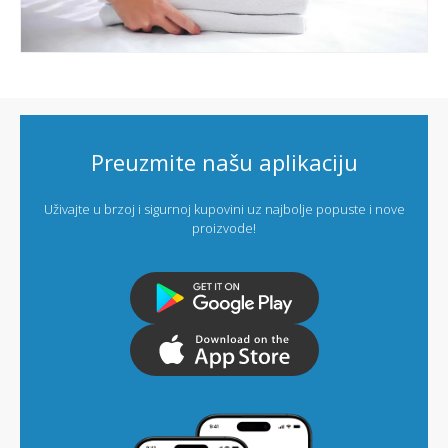
Preuzmite našu aplikaciju
Uživajte u brzoj i sigurnoj kupovini uz najbolje popuste i nove
proizvode!