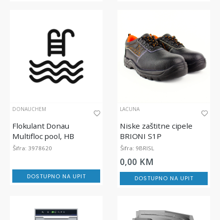
DONAUCHEM
LACUNA
Flokulant Donau
Niske zaštitne cipele
Multifloc pool, HB
BRIONI S1P
22kg/20l, za bistrenje
Šifra: 3978620
Šifra: 9BRISL
vode
0,00 KM
DOSTUPNO NA UPIT
DOSTUPNO NA UPIT