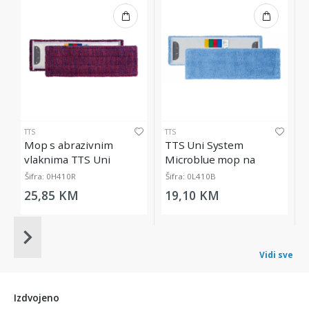
TTS
TTS
Mop s abrazivnim
TTS Uni System
vlaknima TTS Uni
Microblue mop na
System Ultrasafe, 40 cm
kopčanje, 40 cm
Šifra: 0H410R
Šifra: 0L410B
25,85 KM
19,10 KM
Item
1
Vidi sve
of
20
Izdvojeno