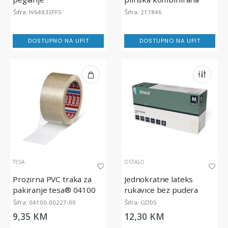
pećnica 6GN 1/1
Šifra: IV64832FFS
Šifra: 217846
DOSTUPNO NA UPIT
DOSTUPNO NA UPIT
TESA
OSTALO
Prozirna PVC traka za
Jednokratne lateks
pakiranje tesa® 04100
rukavice bez pudera
tesapack Comfort, 66m x
SHIELD GD05
Šifra: 04100-00227-00
Šifra: GD05
50mm
9,35 KM
12,30 KM