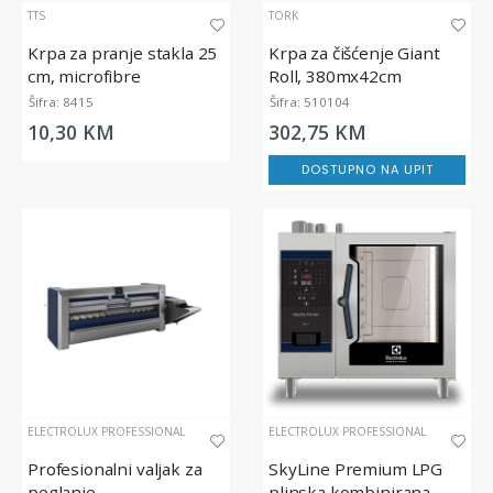
TTS
TORK
Krpa za pranje stakla 25
Krpa za čišćenje Giant
cm, microfibre
Roll, 380mx42cm
Šifra: 8415
Šifra: 510104
10,30 KM
302,75 KM
DOSTUPNO NA UPIT
ELECTROLUX PROFESSIONAL
ELECTROLUX PROFESSIONAL
Profesionalni valjak za
SkyLine Premium LPG
peglanje
plinska kombinirana