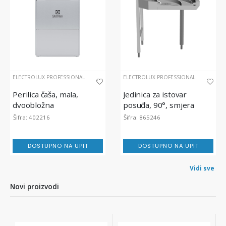
ELECTROLUX PROFESSIONAL
ELECTROLUX PROFESSIONAL
Perilica čaša, mala,
Jedinica za istovar
dvoobložna
posuđa, 90°, smjera
suprotno od kazaljke na
Šifra: 402216
Šifra: 865246
satu
DOSTUPNO NA UPIT
DOSTUPNO NA UPIT
Vidi sve
Novi proizvodi