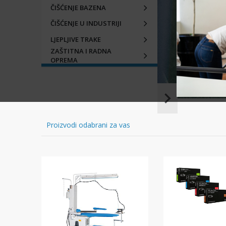
ČIŠĆENJE BAZENA
ČIŠĆENJE U INDUSTRIJI
LJEPLJIVE TRAKE
ZAŠTITNA I RADNA
OPREMA
Item
1
of
Proizvodi odabrani za vas
16