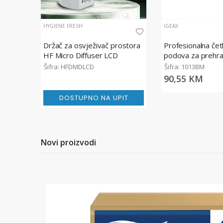
HYGIENE FRESH
IGEAX
Držač za osvježivač prostora
Profesionalna čet
HF Micro Diffuser LCD
podova za prehr
industriju, srednj
Šifra: HFDMDLCD
Šifra: 1013BM
plava, 60 cm
90,55 KM
DOSTUPNO NA UPIT
Novi proizvodi