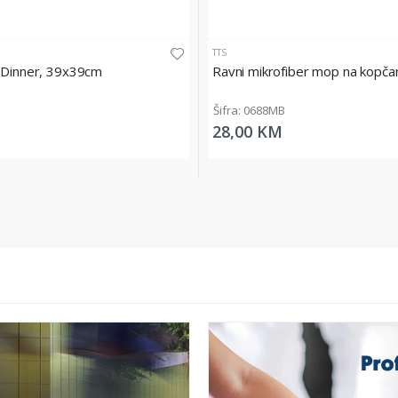
TTS
t Dinner, 39x39cm
Ravni mikrofiber mop na kopča
Šifra: 0688MB
28,00 KM