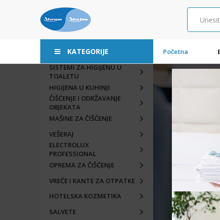
KATEGORIJE
Početna
SISTEMI ZA HIGIJENU U
TOALETU
HIGIJENA U KUHINJI
ČIŠĆENJE I ODRŽAVANJE
OBJEKATA
MAŠINE ZA ČIŠĆENJE
VEŠERAJ
ELECTROLUX
PROFESSIONAL
OPREMA ZA ČIŠĆENJE
VREĆE I KANTE ZA OTPATKE
HOTELSKA KOZMETIKA
SALVETE