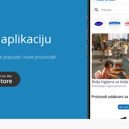
aplikaciju
lje popuste i nove proizvode!