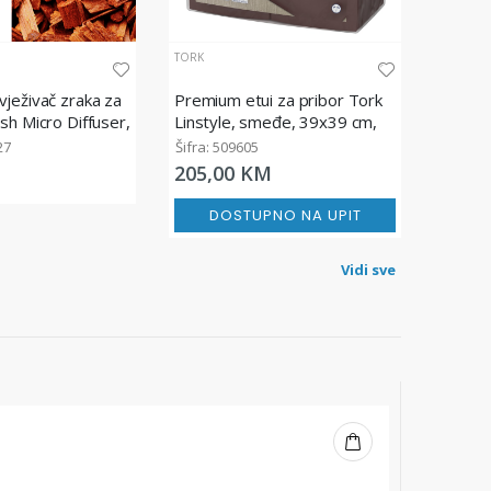
TORK
ježivač zraka za
Premium etui za pribor Tork
sh Micro Diffuser,
Linstyle, smeđe, 39x39 cm,
50/1
27
Šifra: 509605
205,00 KM
DOSTUPNO NA UPIT
Vidi sve