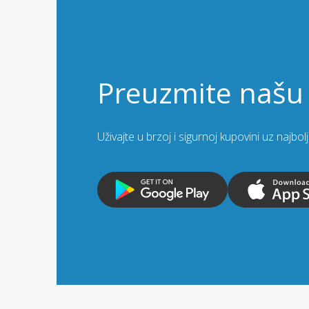
Preuzmite našu 
Uživajte u brzoj i sigurnoj kupovini uz najbo