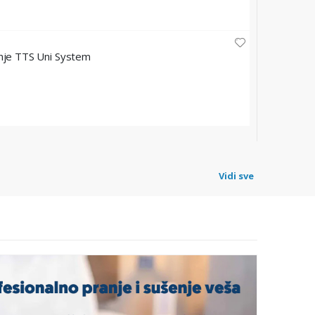
HYGIENE FRE
nje TTS Uni System
Dedicatio
Šifra: HFM
76,80 
Vidi sve