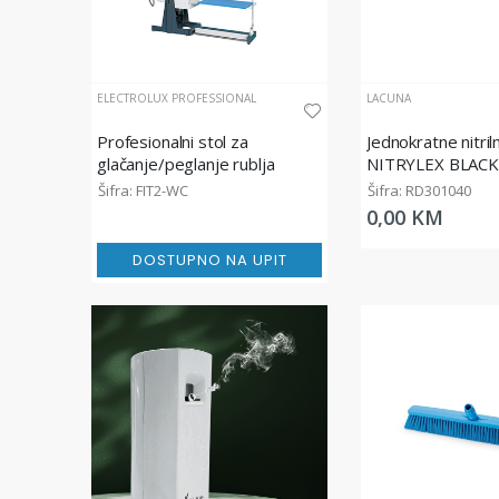
ELECTROLUX PROFESSIONAL
LACUNA
Profesionalni stol za
Jednokratne nitril
glačanje/peglanje rublja
NITRYLEX BLACK
pudera, crne
Šifra: FIT2-WC
Šifra: RD301040
0,00 KM
DOSTUPNO NA UPIT