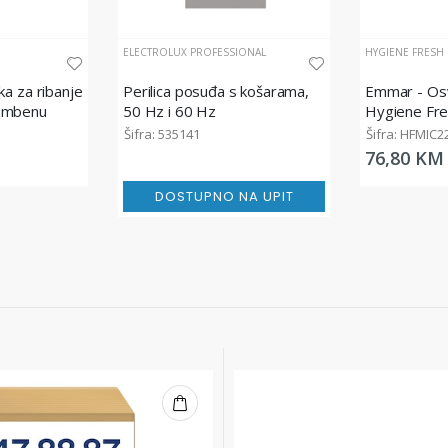
ELECTROLUX PROFESSIONAL
HYGIENE FRESH
ka za ribanje
Perilica posuđa s košarama,
Emmar - Osv
ambenu
50 Hz i 60 Hz
Hygiene Fre
e tvrda,
200 ml
Šifra: 535141
Šifra: HFMIC2
76,80 KM
DOSTUPNO NA UPIT