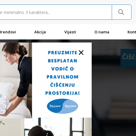
Brendovi
Akcije
Vijesti
O nama
Kont
×
Čišć