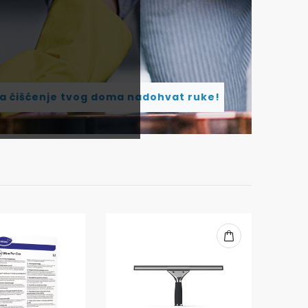
za čišćenje tvog doma nadohvat ruke!