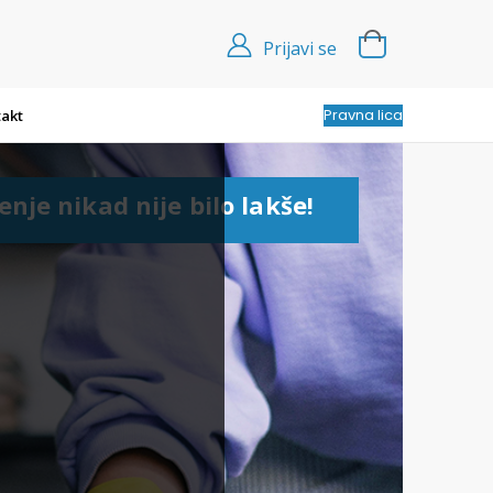
Prijavi se
Pravna lica
akt
enje nikad nije bilo lakše!