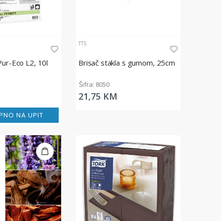
TTS
Pur-Eco L2, 10l
Brisač stakla s gumom, 25cm
1
Šifra: 8050
21,75 KM
PNO NA UPIT