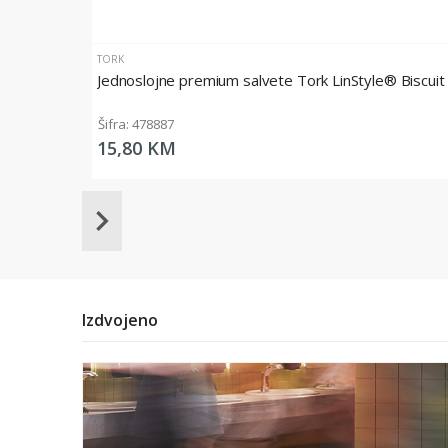
TORK
Jednoslojne premium salvete Tork LinStyle® Biscui
Šifra: 478887
15,80 KM
Item
1
of
20
Izdvojeno