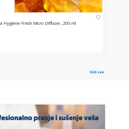
VILEDA PROF
za Hygiene Fresh Micro Diffuser, 200 ml
Vileda Pro
Šifra: 1209
62,60 
Vidi sve