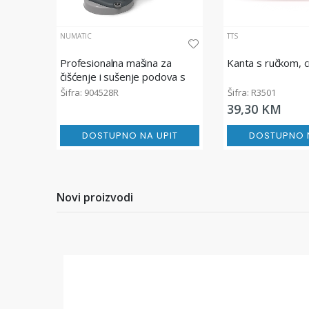
NUMATIC
TTS
Profesionalna mašina za
Kanta s ručkom, 
čišćenje i sušenje podova s
litijum baterijom, TBL4055
Šifra: 904528R
Šifra: R3501
39,30 KM
DOSTUPNO NA UPIT
DOSTUPNO N
Novi proizvodi