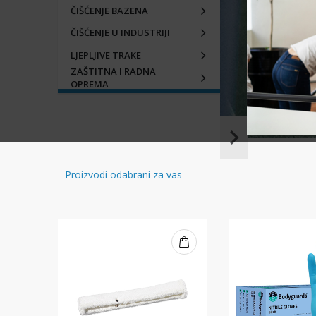
ČIŠĆENJE BAZENA
ČIŠĆENJE U INDUSTRIJI
LJEPLJIVE TRAKE
ZAŠTITNA I RADNA
OPREMA
Item
1
of
Proizvodi odabrani za vas
16