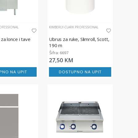
OFESSIONAL
KIMBERLY-CLARK PROFESSIONAL
 za lonce i tave
Ubrus za ruke, Slimroll, Scott,
190 m
Šifra: 6697
27,50 KM
PNO NA UPIT
DOSTUPNO NA UPIT