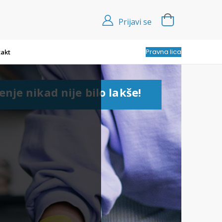
Prijavi se
Pravna lica
akt
enje nikad nije bilo lakše!