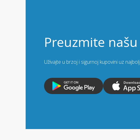
Preuzmite našu 
Uživajte u brzoj i sigurnoj kupovini uz najbo