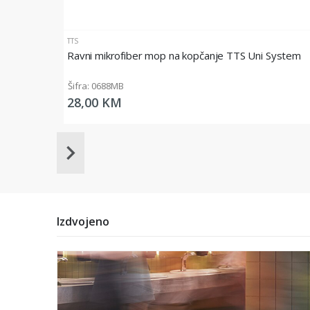
TTS
Ravni mikrofiber mop na kopčanje TTS Uni System
Šifra: 0688MB
28,00 KM
Item
1
of
20
Izdvojeno