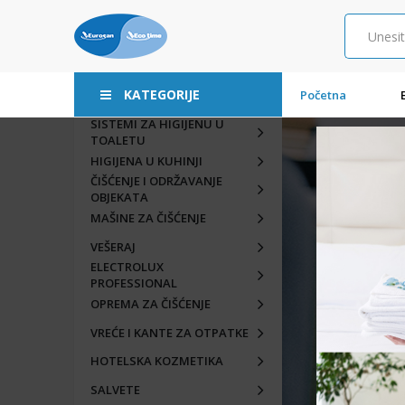
KATEGORIJE
Početna
SISTEMI ZA HIGIJENU U
TOALETU
HIGIJENA U KUHINJI
ČIŠĆENJE I ODRŽAVANJE
OBJEKATA
MAŠINE ZA ČIŠĆENJE
VEŠERAJ
ELECTROLUX
PROFESSIONAL
OPREMA ZA ČIŠĆENJE
VREĆE I KANTE ZA OTPATKE
HOTELSKA KOZMETIKA
SALVETE