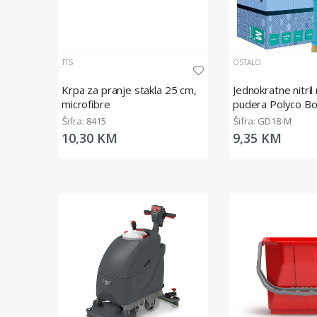
TTS
OSTALO
Krpa za pranje stakla 25 cm,
Jednokratne nitril
microfibre
pudera Polyco B
GD18, plave, 100
Šifra: 8415
Šifra: GD18-M
10,30 KM
9,35 KM