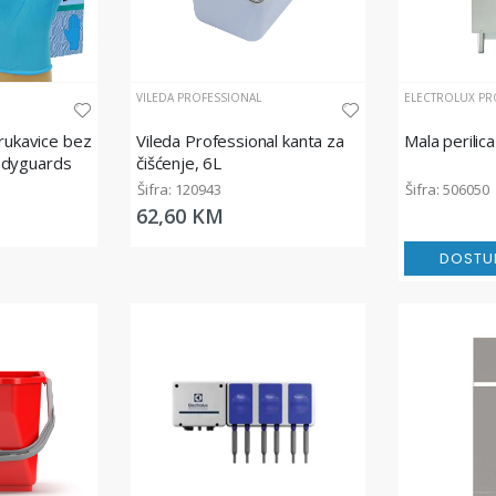
VILEDA PROFESSIONAL
ELECTROLUX PR
 rukavice bez
Vileda Professional kanta za
Mala perilica
odyguards
čišćenje, 6L
/1
Šifra: 120943
Šifra: 506050
62,60 KM
DOSTU