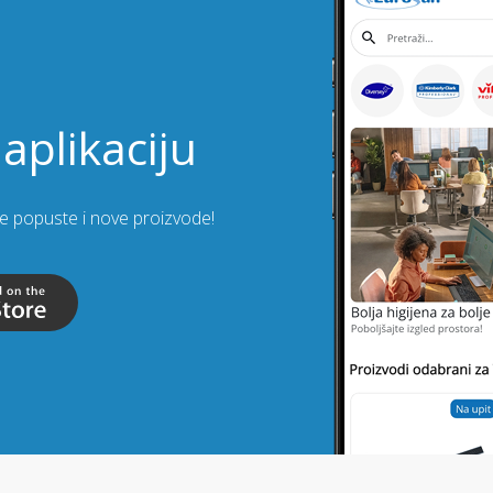
aplikaciju
lje popuste i nove proizvode!