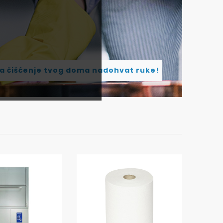
za čišćenje tvog doma nadohvat ruke!