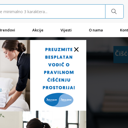
Brendovi
Akcije
Vijesti
O nama
Kont
×
Čišć