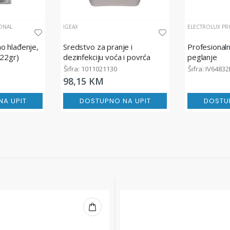
ONAL
IGEAX
ELECTROLUX PR
o hlađenje,
Sredstvo za pranje i
Profesionaln
(22gr)
dezinfekciju voća i povrća
peglanje
Suma Chlor D4.4 , 5L
Šifra: 1011021130
Šifra: IV6483
98,15 KM
A UPIT
DOSTUPNO NA UPIT
DOSTU