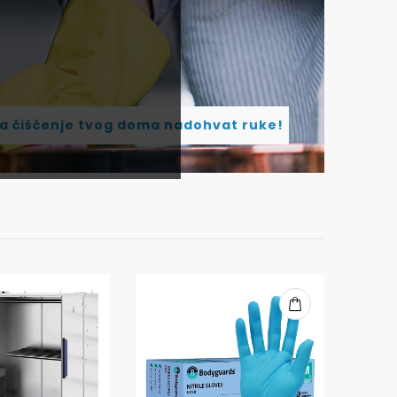
za čišćenje tvog doma nadohvat ruke!