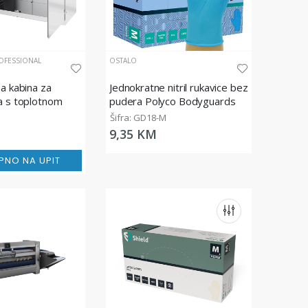
OFESSIONAL
OSTALO
a kabina za
Jednokratne nitril rukavice bez
a s toplotnom
pudera Polyco Bodyguards
80 cm
GD18, plave, 100/1
Šifra: GD18-M
9,35 KM
PNO NA UPIT