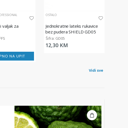
OFESSIONAL
OSTALO
i valjak za
Jednokratne lateks rukavice
bez pudera SHIELD GD05
2FFS
Šifra: GD05
12,30 KM
PNO NA UPIT
Vidi sve