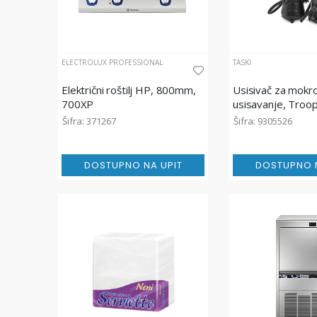
ELECTROLUX PROFESSIONAL
TASKI
Električni roštilj HP, 800mm,
Usisivač za mokro
700XP
usisavanje, Troo
TASKI
Šifra: 371267
Šifra: 9305526
DOSTUPNO NA UPIT
DOSTUPNO N