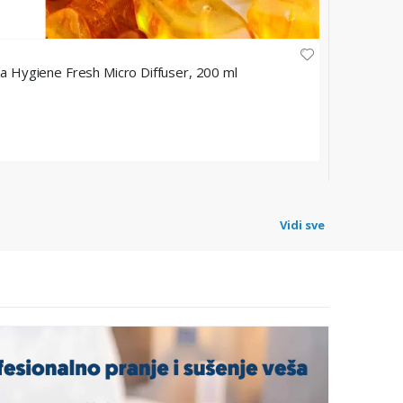
VILEDA PROF
za Hygiene Fresh Micro Diffuser, 200 ml
Vileda Pro
Šifra: 1209
62,60 
Vidi sve