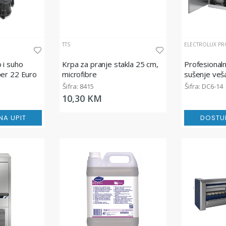
TTS
ELECTROLUX PR
 i suho
Krpa za pranje stakla 25 cm,
Profesionaln
per 22 Euro
microfibre
sušenje veš
pumpom, 1
Šifra: 8415
Šifra: DC6-14
10,30 KM
A UPIT
DOSTU