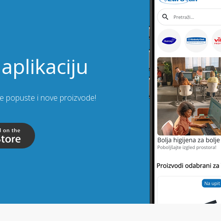
aplikaciju
lje popuste i nove proizvode!