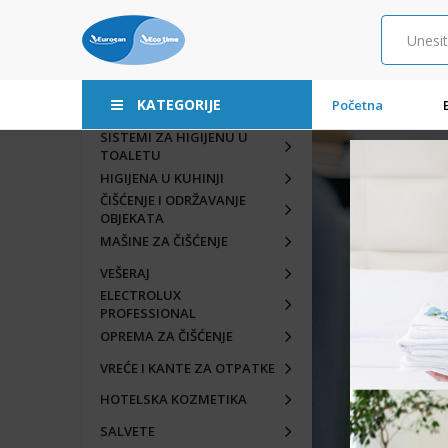
KATEGORIJE
Početna
SISTEMI ZA HIGIJENU U
TOALETU
HIGIJENA U KUHINJI
ČIŠĆENJE I ODRŽAVANJE
OBJEKATA
MAŠINE ZA ČIŠĆENJE
VEŠERAJ
ELECTROLUX
PROFESSIONAL
OPREMA ZA ČIŠĆENJE
VREĆE I KANTE ZA OTPATKE
HOTELSKA KOZMETIKA
SALVETE