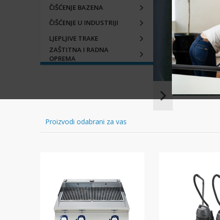
ČIŠĆENJE BAZENA
ČIŠĆENJE U INDUSTRIJI
LJEPLJIVE TRAKE
ZAŠTITNA I RADNA
OPREMA
Item
1
of
Proizvodi odabrani za vas
16