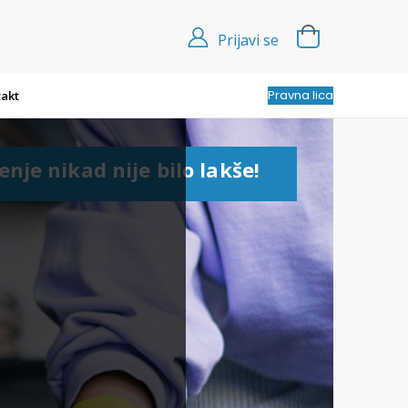
Prijavi se
Pravna lica
akt
enje nikad nije bilo lakše!