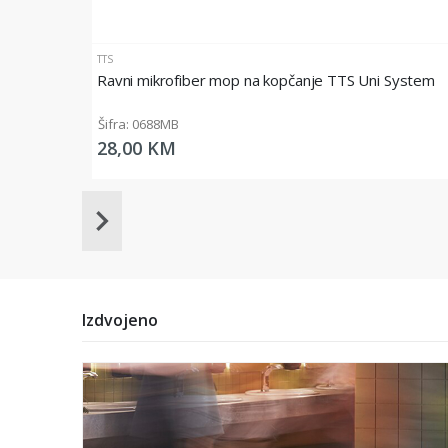
TTS
Ravni mikrofiber mop na kopčanje TTS Uni System
Šifra: 0688MB
28,00 KM
Item
1
of
20
Izdvojeno