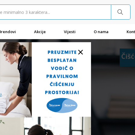
Brendovi
Akcije
Vijesti
O nama
Kont
×
Čišć